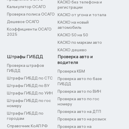
КАСКО без телефона и
Калькулятор ОСАГО
регистрации
Проверка полиса ОСАГО
КАСКО от угона и тотала
Дешевое ОСАГО
КАСКО на новый
автомобиль
Коэффициенты ОСАГО
2025
КАСКО 50 на 50
КАСКО по маркам авто
КАСКО дешево
Штрафы ГИБДД
Проверка авто и
водителя
Проверка штрафов
ГИБДД
Проверка КБМ
Штрафы ГИБДД по СТС
Проверка авто по базе
ГИБДД
Штрафы ГИБДД по ВУ
Проверка авто по ВИН
Штрафы ГИБДД по УИН
Проверка авто по гос
Штрафы ГИБДД по гос
номеру
номеру
Проверка авто на ДТП
Штрафы ГИБДД по
городам
Проверка авто на розыск
Справочник КоАП РФ
Проверка авто на