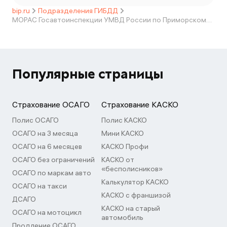
bip.ru
Подразделения ГИБДД
МОРАС Госавтоинспекции УМВД России по Приморскому краю (отделение №4, дислокация г. Арсеньев)
Популярные страницы
Страхование ОСАГО
Страхование КАСКО
Полис ОСАГО
Полис КАСКО
ОСАГО на 3 месяца
Мини КАСКО
ОСАГО на 6 месяцев
КАСКО Профи
ОСАГО без ограничений
КАСКО от
«бесполисников»
ОСАГО по маркам авто
Калькулятор КАСКО
ОСАГО на такси
КАСКО с франшизой
ДСАГО
КАСКО на старый
ОСАГО на мотоцикл
автомобиль
Продление ОСАГО