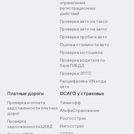
ограничения
регистрационных
действий
Проверка авто на такси
Проверка авто на залог
Проверка пробега авто
Оценка стоимости авто
Проверка мотоцикла
Проверка водителя по
базе ГИБДД
Проверка ЭПТС
Расшифровка VIN кода
авто
Платные дороги
ОСАГО у страховых
Проверка и оплата
Тинькофф
задолженности платных
АльфаСтрахование
дорог
Росгосстрах
Проверка
Ингосстрах
задолженности ЦКАД
СОГАЗ