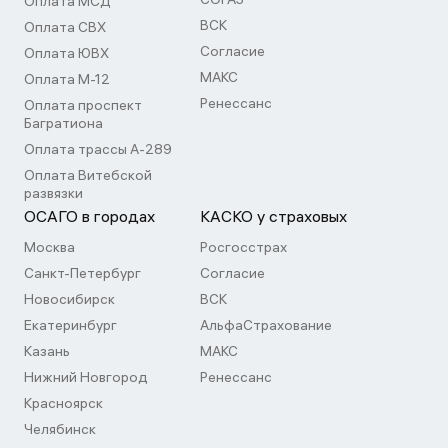
Оплата МСД
ВСК
Оплата СВХ
Согласие
Оплата ЮВХ
МАКС
Оплата М-12
Ренессанс
Оплата проспект
Багратиона
Оплата трассы А-289
Оплата Витебской
развязки
ОСАГО в городах
КАСКО у страховых
Москва
Росгосстрах
Санкт-Петербург
Согласие
Новосибирск
ВСК
Екатеринбург
АльфаСтрахование
Казань
МАКС
Нижний Новгород
Ренессанс
Красноярск
Челябинск