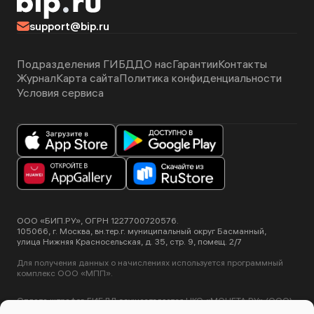
support@bip.ru
Подразделения ГИБДД
О нас
Гарантии
Контакты
Журнал
Карта сайта
Политика конфиденциальности
Условия сервиса
ООО «БИП.РУ», ОГРН 1227700720576.
105066, г. Москва, вн.тер.г. муниципальный округ Басманный,
улица Нижняя Красносельская, д. 35, стр. 9, помещ. 2/7
Для получения данных о начислениях используется программный
комплекс ООО «МПП».
Оплата штрафов ГИБДД осуществляется НКО «МОНЕТА.РУ» (ООО).
Лицензия ЦБ РФ №3508-К от 2 июля 2012 года.