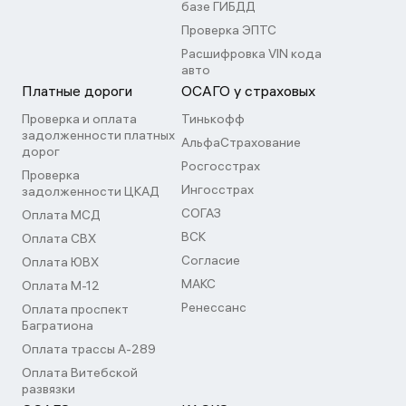
базе ГИБДД
Проверка ЭПТС
Расшифровка VIN кода
авто
Платные дороги
ОСАГО у страховых
Проверка и оплата
Тинькофф
задолженности платных
АльфаСтрахование
дорог
Росгосстрах
Проверка
Ингосстрах
задолженности ЦКАД
СОГАЗ
Оплата МСД
ВСК
Оплата СВХ
Согласие
Оплата ЮВХ
МАКС
Оплата М-12
Ренессанс
Оплата проспект
Багратиона
Оплата трассы А-289
Оплата Витебской
развязки