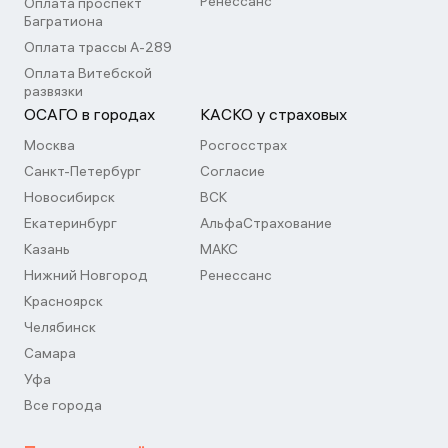
Ренессанс
Оплата проспект
Багратиона
Оплата трассы А-289
Оплата Витебской
развязки
ОСАГО в городах
КАСКО у страховых
Москва
Росгосстрах
Санкт-Петербург
Согласие
Новосибирск
ВСК
Екатеринбург
АльфаСтрахование
Казань
МАКС
Нижний Новгород
Ренессанс
Красноярск
Челябинск
Самара
Уфа
Все города