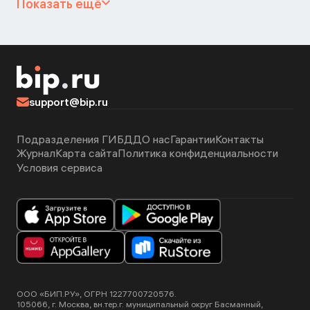
Показать ещё
support@bip.ru
Подразделения ГИБДД
О нас
Гарантии
Контакты
Журнал
Карта сайта
Политика конфиденциальности
Условия сервиса
ООО «БИП.РУ», ОГРН 1227700720576.
105066, г. Москва, вн.тер.г. муниципальный округ Басманный,