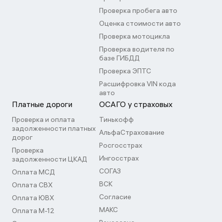
Проверка пробега авто
Оценка стоимости авто
Проверка мотоцикла
Проверка водителя по
базе ГИБДД
Проверка ЭПТС
Расшифровка VIN кода
авто
Платные дороги
ОСАГО у страховых
Проверка и оплата
Тинькофф
задолженности платных
АльфаСтрахование
дорог
Росгосстрах
Проверка
Ингосстрах
задолженности ЦКАД
СОГАЗ
Оплата МСД
ВСК
Оплата СВХ
Согласие
Оплата ЮВХ
МАКС
Оплата М-12