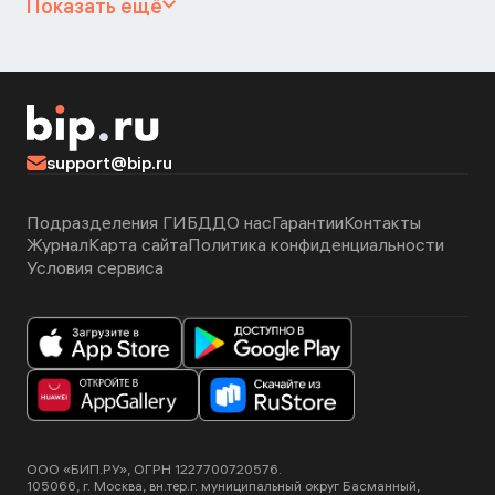
Показать ещё
support@bip.ru
Подразделения ГИБДД
О нас
Гарантии
Контакты
Журнал
Карта сайта
Политика конфиденциальности
Условия сервиса
ООО «БИП.РУ», ОГРН 1227700720576.
105066, г. Москва, вн.тер.г. муниципальный округ Басманный,