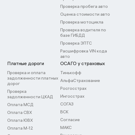
Проверка пробега авто
Оценка стоимости авто
Проверка мотоцикла
Проверка водителя по
базе ГИБДД
Проверка ЭПТС
Расшифровка VIN кода
авто
Платные дороги
ОСАГО у страховых
Проверка и оплата
Тинькофф
задолженности платных
АльфаСтрахование
дорог
Росгосстрах
Проверка
Ингосстрах
задолженности ЦКАД
СОГАЗ
Оплата МСД
ВСК
Оплата СВХ
Согласие
Оплата ЮВХ
МАКС
Оплата М-12