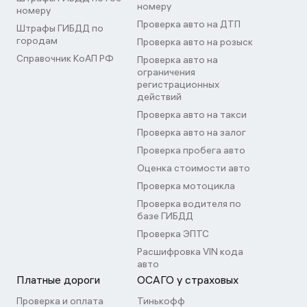
номеру
номеру
Проверка авто на ДТП
Штрафы ГИБДД по
городам
Проверка авто на розыск
Справочник КоАП РФ
Проверка авто на
ограничения
регистрационных
действий
Проверка авто на такси
Проверка авто на залог
Проверка пробега авто
Оценка стоимости авто
Проверка мотоцикла
Проверка водителя по
базе ГИБДД
Проверка ЭПТС
Расшифровка VIN кода
авто
Платные дороги
ОСАГО у страховых
Проверка и оплата
Тинькофф