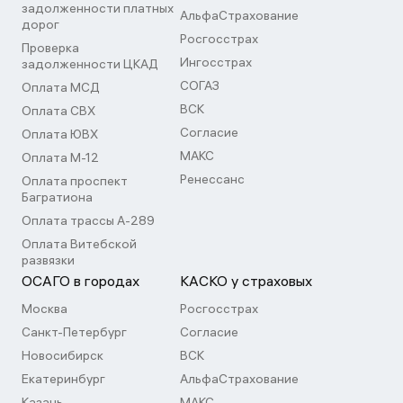
задолженности платных
АльфаСтрахование
дорог
Росгосстрах
Проверка
Ингосстрах
задолженности ЦКАД
СОГАЗ
Оплата МСД
ВСК
Оплата СВХ
Согласие
Оплата ЮВХ
МАКС
Оплата М-12
Ренессанс
Оплата проспект
Багратиона
Оплата трассы А-289
Оплата Витебской
развязки
ОСАГО в городах
КАСКО у страховых
Москва
Росгосстрах
Санкт-Петербург
Согласие
Новосибирск
ВСК
Екатеринбург
АльфаСтрахование
Казань
МАКС