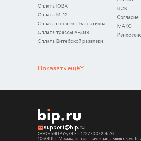
Оплата ЮВХ
ВСК
Оплата М-12
Согласие
Оплата проспект Багратиона
МАКС
Оплата трассы А-289
Ренессан
Оплата Витебской развязки
Показать ещё
support@bip.ru
ООО «БИП.РУ», ОГРН 1227700720576.
105066, г. Москва, вн.тер.г. муниципальный округ Б