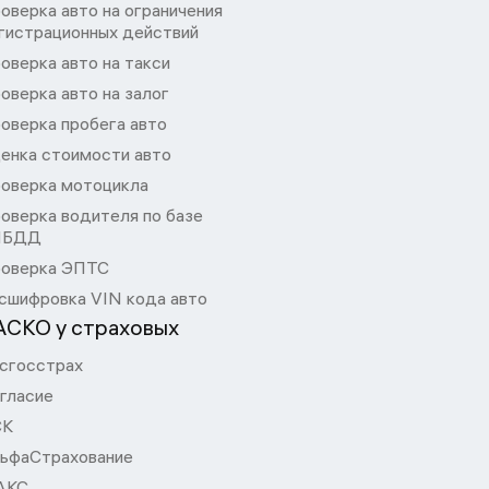
оверка авто на ограничения
гистрационных действий
оверка авто на такси
оверка авто на залог
оверка пробега авто
енка стоимости авто
оверка мотоцикла
оверка водителя по базе
ИБДД
оверка ЭПТС
сшифровка VIN кода авто
АСКО у страховых
сгосстрах
гласие
СК
ьфаСтрахование
АКС