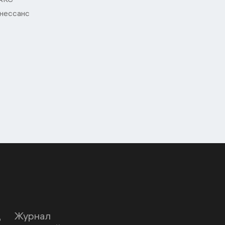
нессанс
Д
Журнал