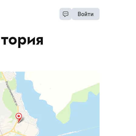
Войти
атория