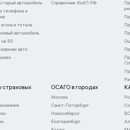
 старый автомобиль
Справочник КоАП РФ
Пр
ре
з телефона и
ции
Пр
угона и тотала
Пр
 новый автомобиль
Пр
 на 50
Оц
 маркам авто
Пр
шево
Пр
Г
Пр
Ра
 страховых
ОСАГО в городах
К
Москва
Ро
ахование
Санкт-Петербург
Со
рах
Новосибирск
В
ах
Екатеринбург
Ал
Казань
М