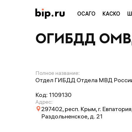
ОСАГО
КАСКО
Ш
ОГИБДД ОМВД 
Полное название:
Отдел ГИБДД Отдела МВД России 
Код:
1109130
Адрес:
297402, респ. Крым, г. Евпатория,
Раздольненское, д. 21