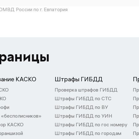
МВД России по г. Евпатория
траницы
вание КАСКО
Штрафы ГИБДД
П
СКО
Проверка штрафов ГИБДД
Пр
СКО
Штрафы ГИБДД по СТС
Пр
рофи
Штрафы ГИБДД по ВУ
Пр
 «бесполисников»
Штрафы ГИБДД по УИН
Пр
тор КАСКО
Штрафы ГИБДД по гос номеру
Пр
франшизой
Штрафы ГИБДД по городам
Пр