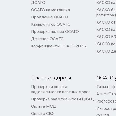
ДСАГО
КАСКО на
ОСАГО на мотоцикл
КАСКО бе
регистра
Продление ОСАГО
КАСКО от 
Калькулятор ОСАГО
КАСКО на
Проверка полиса ОСАГО
КАСКО 50
Дешевое ОСАГО
КАСКО по
Коэффициенты ОСАГО 2025
КАСКО де
Платные дороги
ОСАГО у
Проверка и оплата
Тинькофф
задолженности платных дорог
АльфаСтр
Проверка задолженности ЦКАД
Росгосст
Оплата МСД
Ингосстр
Оплата СВХ
СОГАЗ