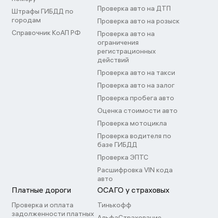
Проверка авто на ДТП
Штрафы ГИБДД по
городам
Проверка авто на розыск
Справочник КоАП РФ
Проверка авто на
ограничения
регистрационных
действий
Проверка авто на такси
Проверка авто на залог
Проверка пробега авто
Оценка стоимости авто
Проверка мотоцикла
Проверка водителя по
базе ГИБДД
Проверка ЭПТС
Расшифровка VIN кода
авто
Платные дороги
ОСАГО у страховых
Проверка и оплата
Тинькофф
задолженности платных
АльфаСтрахование