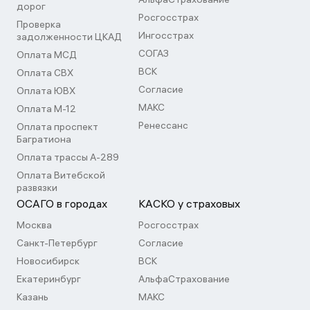
дорог
Росгосстрах
Проверка
Ингосстрах
задолженности ЦКАД
СОГАЗ
Оплата МСД
ВСК
Оплата СВХ
Согласие
Оплата ЮВХ
МАКС
Оплата М-12
Ренессанс
Оплата проспект
Багратиона
Оплата трассы А-289
Оплата Витебской
развязки
ОСАГО в городах
КАСКО у страховых
Москва
Росгосстрах
Санкт-Петербург
Согласие
Новосибирск
ВСК
Екатеринбург
АльфаСтрахование
Казань
МАКС