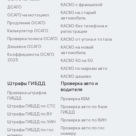
КАСКО с франшизой
ДСАГО
КАСКО на старый
ОСАГО на мотоцикл
автомобиль
Продление ОСАГО
КАСКО без телефона и
Калькулятор ОСАГО
регистрации
Проверка полиса ОСАГО
КАСКО от угона и тотала
Дешевое ОСАГО
КАСКО на новый
автомобиль
Коэффициенты ОСАГО
2025
КАСКО 50 на 50
КАСКО по маркам авто
КАСКО дешево
Штрафы ГИБДД
Проверка авто и
водителя
Проверка штрафов
ГИБДД
Проверка КБМ
Штрафы ГИБДД по СТС
Проверка авто по базе
ГИБДД
Штрафы ГИБДД по ВУ
Проверка авто по ВИН
Штрафы ГИБДД по УИН
Проверка авто по гос
Штрафы ГИБДД по гос
номеру
номеру