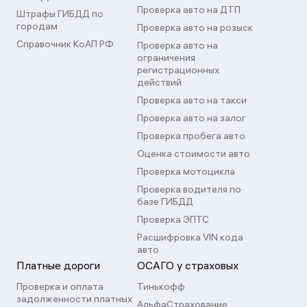
Проверка авто на ДТП
Штрафы ГИБДД по
городам
Проверка авто на розыск
Справочник КоАП РФ
Проверка авто на
ограничения
регистрационных
действий
Проверка авто на такси
Проверка авто на залог
Проверка пробега авто
Оценка стоимости авто
Проверка мотоцикла
Проверка водителя по
базе ГИБДД
Проверка ЭПТС
Расшифровка VIN кода
авто
Платные дороги
ОСАГО у страховых
Проверка и оплата
Тинькофф
задолженности платных
АльфаСтрахование