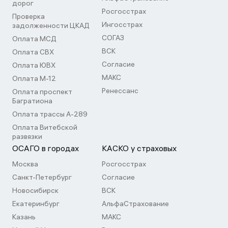
дорог
Росгосстрах
Проверка
Ингосстрах
задолженности ЦКАД
СОГАЗ
Оплата МСД
ВСК
Оплата СВХ
Согласие
Оплата ЮВХ
МАКС
Оплата М-12
Ренессанс
Оплата проспект
Багратиона
Оплата трассы А-289
Оплата Витебской
развязки
ОСАГО в городах
КАСКО у страховых
Москва
Росгосстрах
Санкт-Петербург
Согласие
Новосибирск
ВСК
Екатеринбург
АльфаСтрахование
Казань
МАКС