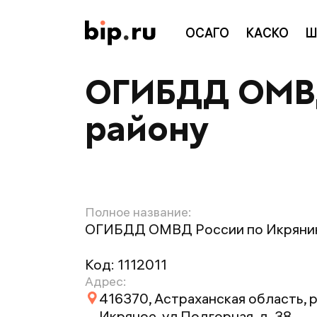
ОСАГО
КАСКО
Ш
ОГИБДД ОМВД
району
Полное название:
ОГИБДД ОМВД России по Икрянин
Код:
1112011
Адрес:
416370, Астраханская область, р
Икряное, ул Подгорная, д. 38