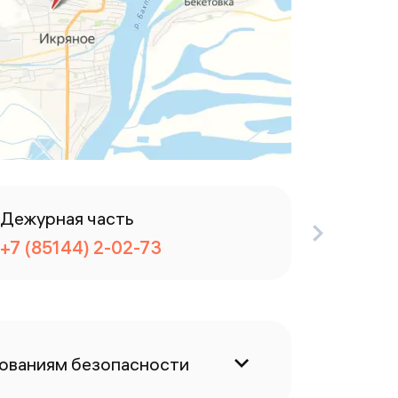
Дежурная часть
Канцел
+7 (85144) 2-02-73
+7 (851
бованиям безопасности