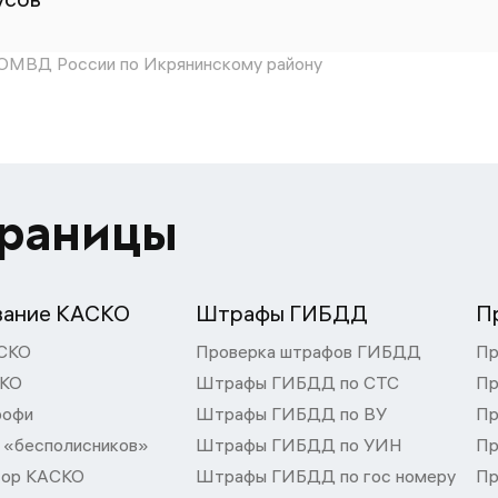
МВД России по Икрянинскому району
траницы
вание КАСКО
Штрафы ГИБДД
П
СКО
Проверка штрафов ГИБДД
Пр
СКО
Штрафы ГИБДД по СТС
Пр
рофи
Штрафы ГИБДД по ВУ
Пр
 «бесполисников»
Штрафы ГИБДД по УИН
Пр
тор КАСКО
Штрафы ГИБДД по гос номеру
Пр