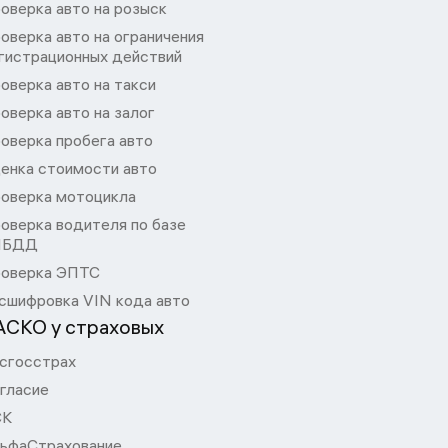
оверка авто на розыск
оверка авто на ограничения
гистрационных действий
оверка авто на такси
оверка авто на залог
оверка пробега авто
енка стоимости авто
оверка мотоцикла
оверка водителя по базе
ИБДД
оверка ЭПТС
сшифровка VIN кода авто
АСКО у страховых
сгосстрах
гласие
СК
ьфаСтрахование