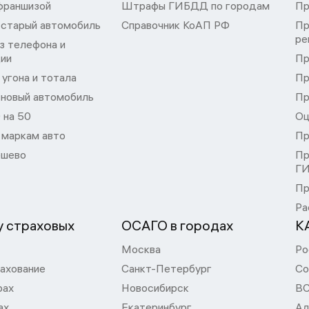
франшизой
Штрафы ГИБДД по городам
Пр
 старый автомобиль
Справочник КоАП РФ
Пр
ре
з телефона и
ции
Пр
угона и тотала
Пр
 новый автомобиль
Пр
 на 50
Оц
 маркам авто
Пр
шево
Пр
Г
Пр
Ра
 страховых
ОСАГО в городах
К
Москва
Ро
ахование
Санкт-Петербург
Со
рах
Новосибирск
В
ах
Екатеринбург
Ал