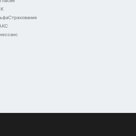
гласие
СК
ьфаСтрахование
АКС
нессанс