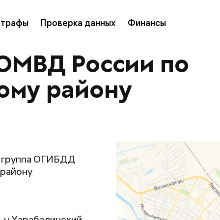
трафы
Проверка данных
Финансы
ОМВД России по
ому району
я группа ОГИБДД
 району
р-н Харабалинский,