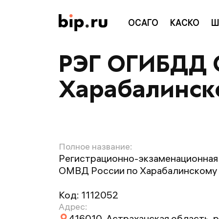
ОСАГО
КАСКО
Ш
РЭГ ОГИБДД 
Харабалинск
Полное название:
Регистрационно-экзаменационна
ОМВД России по Харабалинскому
Код:
1112052
Адрес:
416010, Астраханская область, 