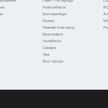
ахование
Санкт-Петербург
Со
рах
Новосибирск
В
ах
Екатеринбург
Ал
Казань
М
Нижний Новгород
Ре
Красноярск
Челябинск
с
Самара
Уфа
Все города