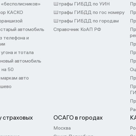
 «бесполисников»
Штрафы ГИБДД по УИН
Пр
тор КАСКО
Штрафы ГИБДД по гос номеру
Пр
франшизой
Штрафы ГИБДД по городам
Пр
 старый автомобиль
Справочник КоАП РФ
Пр
ре
з телефона и
ции
Пр
угона и тотала
Пр
 новый автомобиль
Пр
 на 50
Оц
 маркам авто
Пр
шево
Пр
Г
Пр
Ра
 страховых
ОСАГО в городах
К
Москва
Ро