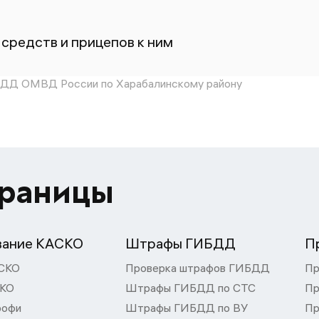
средств и прицепов к ним
ДД ОМВД России по Харабалинскому району
траницы
вание КАСКО
Штрафы ГИБДД
П
СКО
Проверка штрафов ГИБДД
Пр
СКО
Штрафы ГИБДД по СТС
Пр
рофи
Штрафы ГИБДД по ВУ
Пр