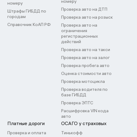
номеру
номеру
Проверка авто на ДТП
Штрафы ГИБДД по
городам
Проверка авто на розыск
Справочник КоАП РФ
Проверка авто на
ограничения
регистрационных
действий
Проверка авто на такси
Проверка авто на залог
Проверка пробега авто
Оценка стоимости авто
Проверка мотоцикла
Проверка водителя по
базе ГИБДД
Проверка ЭПТС
Расшифровка VIN кода
авто
Платные дороги
ОСАГО у страховых
Проверка и оплата
Тинькофф