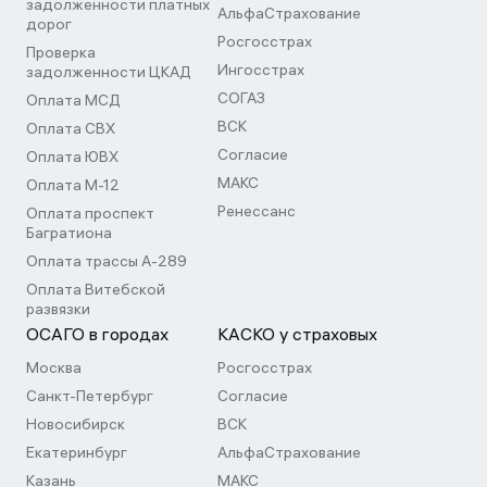
задолженности платных
АльфаСтрахование
дорог
Росгосстрах
Проверка
Ингосстрах
задолженности ЦКАД
СОГАЗ
Оплата МСД
ВСК
Оплата СВХ
Согласие
Оплата ЮВХ
МАКС
Оплата М-12
Ренессанс
Оплата проспект
Багратиона
Оплата трассы А-289
Оплата Витебской
развязки
ОСАГО в городах
КАСКО у страховых
Москва
Росгосстрах
Санкт-Петербург
Согласие
Новосибирск
ВСК
Екатеринбург
АльфаСтрахование
Казань
МАКС