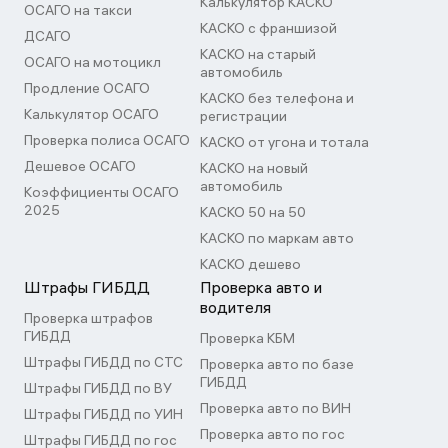
Калькулятор КАСКО
ОСАГО на такси
КАСКО с франшизой
ДСАГО
КАСКО на старый
ОСАГО на мотоцикл
автомобиль
Продление ОСАГО
КАСКО без телефона и
Калькулятор ОСАГО
регистрации
Проверка полиса ОСАГО
КАСКО от угона и тотала
Дешевое ОСАГО
КАСКО на новый
автомобиль
Коэффициенты ОСАГО
2025
КАСКО 50 на 50
КАСКО по маркам авто
КАСКО дешево
Штрафы ГИБДД
Проверка авто и
водителя
Проверка штрафов
ГИБДД
Проверка КБМ
Штрафы ГИБДД по СТС
Проверка авто по базе
ГИБДД
Штрафы ГИБДД по ВУ
Проверка авто по ВИН
Штрафы ГИБДД по УИН
Проверка авто по гос
Штрафы ГИБДД по гос