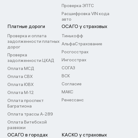
Проверка ЭПТС
Расшифровка VIN кода
авто
Платные дороги
ОСАГО у страховых
Проверка и оплата
Тинькофф
задолженности платных
АльфаСтрахование
дорог
Росгосстрах
Проверка
Ингосстрах
задолженности ЦКАД
СОГАЗ
Оплата МСД
ВСК
Оплата СВХ
Согласие
Оплата ЮВХ
МАКС
Оплата М-12
Ренессанс
Оплата проспект
Багратиона
Оплата трассы А-289
Оплата Витебской
развязки
ОСАГО в городах
КАСКО у страховых