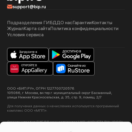
support@bip.ru
Подразделения ГИБДД
О нас
Гарантии
Контакты
Журнал
Карта сайта
Политика конфиденциальности
Условия сервиса
ООО «БИП.РУ», ОГРН 1227700720576.
105066, г. Москва, вн.тер.г. муниципальный округ Басманный,
улица Нижняя Красносельская, д. 35, стр. 9, помещ. 2/7
Для получения данных о начислениях используется программный
комплекс ООО «МПП».
Оплата штрафов ГИБДД осуществляется НКО «МОНЕТА.РУ» (ООО).
Лицензия ЦБ РФ №3508-К от 2 июля 2012 года.
Этот сайт использует сервис Yandex SmartCaptcha, пользуясь