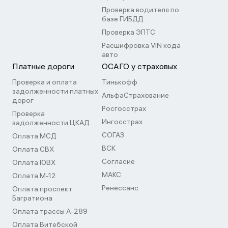
Проверка водителя по
базе ГИБДД
Проверка ЭПТС
Расшифровка VIN кода
авто
Платные дороги
ОСАГО у страховых
Проверка и оплата
Тинькофф
задолженности платных
АльфаСтрахование
дорог
Росгосстрах
Проверка
Ингосстрах
задолженности ЦКАД
СОГАЗ
Оплата МСД
ВСК
Оплата СВХ
Согласие
Оплата ЮВХ
МАКС
Оплата М-12
Ренессанс
Оплата проспект
Багратиона
Оплата трассы А-289
Оплата Витебской