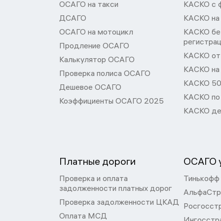
ОСАГО на такси
КАСКО с 
ДСАГО
КАСКО на
ОСАГО на мотоцикл
КАСКО бе
регистра
Продление ОСАГО
КАСКО от 
Калькулятор ОСАГО
КАСКО на
Проверка полиса ОСАГО
КАСКО 50
Дешевое ОСАГО
КАСКО по
Коэффициенты ОСАГО 2025
КАСКО де
Платные дороги
ОСАГО у
Проверка и оплата
Тинькофф
задолженности платных дорог
АльфаСтр
Проверка задолженности ЦКАД
Росгосст
Оплата МСД
Ингосстр