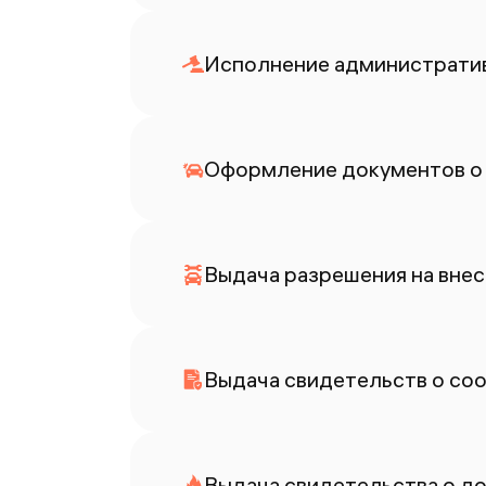
Исполнение административ
Оформление документов о
Выдача разрешения на внес
Выдача свидетельств о со
Выдача свидетельства о до