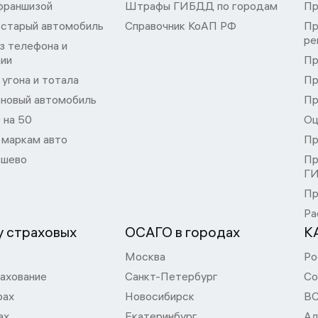
франшизой
Штрафы ГИБДД по городам
Пр
 старый автомобиль
Справочник КоАП РФ
Пр
ре
з телефона и
ции
Пр
угона и тотала
Пр
 новый автомобиль
Пр
 на 50
Оц
 маркам авто
Пр
шево
Пр
Г
Пр
Ра
 страховых
ОСАГО в городах
К
Москва
Ро
ахование
Санкт-Петербург
Со
рах
Новосибирск
В
ах
Екатеринбург
Ал