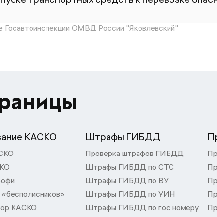
 Госавтоинспекции ОМВД России "Яковлевский"
траницы
вание КАСКО
Штрафы ГИБДД
П
СКО
Проверка штрафов ГИБДД
Пр
СКО
Штрафы ГИБДД по СТС
Пр
рофи
Штрафы ГИБДД по ВУ
Пр
 «бесполисников»
Штрафы ГИБДД по УИН
Пр
тор КАСКО
Штрафы ГИБДД по гос номеру
Пр