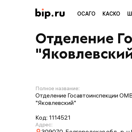
ОСАГО
КАСКО
Ш
Отделение Г
"Яковлевски
Полное название:
Отделение Госавтоинспекции ОМ
"Яковлевский"
Код:
1114521
Адрес:
309070, Белгородская обл., р-н 