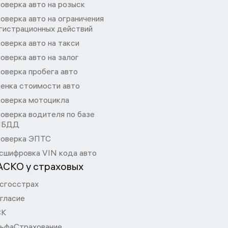
оверка авто на розыск
оверка авто на ограничения
гистрационных действий
оверка авто на такси
оверка авто на залог
оверка пробега авто
енка стоимости авто
оверка мотоцикла
оверка водителя по базе
ИБДД
оверка ЭПТС
сшифровка VIN кода авто
АСКО у страховых
сгосстрах
гласие
СК
ьфаСтрахование