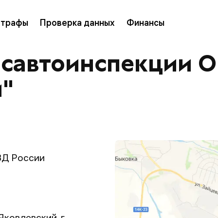
трафы
Проверка данных
Финансы
осавтоинспекции 
й"
ВД России
Яковлевский, г.