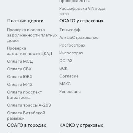
Проверка ЭПТС
Расшифровка VIN кода
авто
Платные дороги
ОСАГО у страховых
Проверка и оплата
Тинькофф
задолженности платных
АльфаСтрахование
дорог
Росгосстрах
Проверка
Ингосстрах
задолженности ЦКАД
СОГАЗ
Оплата МСД
ВСК
Оплата СВХ
Согласие
Оплата ЮВХ
МАКС
Оплата М-12
Ренессанс
Оплата проспект
Багратиона
Оплата трассы А-289
Оплата Витебской
развязки
ОСАГО в городах
КАСКО у страховых