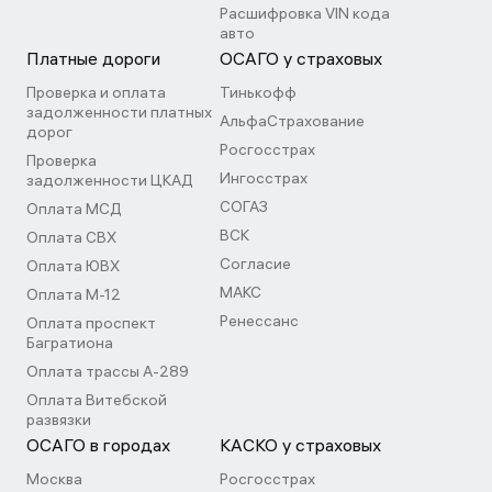
Расшифровка VIN кода
авто
Платные дороги
ОСАГО у страховых
Проверка и оплата
Тинькофф
задолженности платных
АльфаСтрахование
дорог
Росгосстрах
Проверка
Ингосстрах
задолженности ЦКАД
СОГАЗ
Оплата МСД
ВСК
Оплата СВХ
Согласие
Оплата ЮВХ
МАКС
Оплата М-12
Ренессанс
Оплата проспект
Багратиона
Оплата трассы А-289
Оплата Витебской
развязки
ОСАГО в городах
КАСКО у страховых
Москва
Росгосстрах