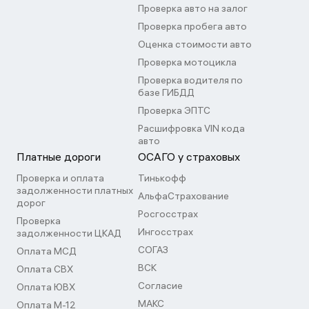
Проверка авто на залог
Проверка пробега авто
Оценка стоимости авто
Проверка мотоцикла
Проверка водителя по
базе ГИБДД
Проверка ЭПТС
Расшифровка VIN кода
авто
Платные дороги
ОСАГО у страховых
Проверка и оплата
Тинькофф
задолженности платных
АльфаСтрахование
дорог
Росгосстрах
Проверка
Ингосстрах
задолженности ЦКАД
СОГАЗ
Оплата МСД
ВСК
Оплата СВХ
Согласие
Оплата ЮВХ
МАКС
Оплата М-12