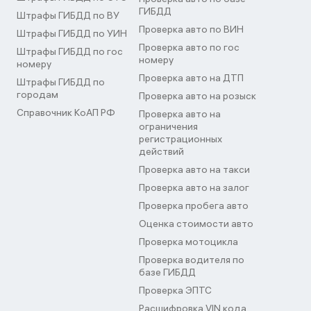
ГИБДД
Штрафы ГИБДД по ВУ
Проверка авто по ВИН
Штрафы ГИБДД по УИН
Проверка авто по гос
Штрафы ГИБДД по гос
номеру
номеру
Проверка авто на ДТП
Штрафы ГИБДД по
городам
Проверка авто на розыск
Справочник КоАП РФ
Проверка авто на
ограничения
регистрационных
действий
Проверка авто на такси
Проверка авто на залог
Проверка пробега авто
Оценка стоимости авто
Проверка мотоцикла
Проверка водителя по
базе ГИБДД
Проверка ЭПТС
Расшифровка VIN кода