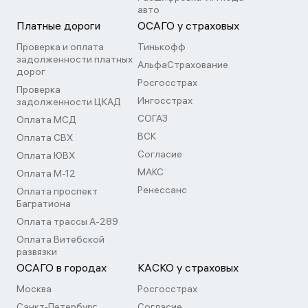
авто
Платные дороги
ОСАГО у страховых
Проверка и оплата
Тинькофф
задолженности платных
АльфаСтрахование
дорог
Росгосстрах
Проверка
Ингосстрах
задолженности ЦКАД
СОГАЗ
Оплата МСД
ВСК
Оплата СВХ
Согласие
Оплата ЮВХ
МАКС
Оплата М-12
Ренессанс
Оплата проспект
Багратиона
Оплата трассы А-289
Оплата Витебской
развязки
ОСАГО в городах
КАСКО у страховых
Москва
Росгосстрах
Санкт-Петербург
Согласие