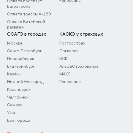
Ренессанс
Оплата проспект
Багратиона
Оплата трассы А-289
Оплата Витебской
развязки
ОСАГО в городах
КАСКО у страховых
Москва
Росгосстрах
Санкт-Петербург
Согласие
Новосибирск
ВСК
Екатеринбург
АльфаСтрахование
Казань
МАКС
Нижний Новгород
Ренессанс
Красноярск
Челябинск
Самара
Уфа
Все города