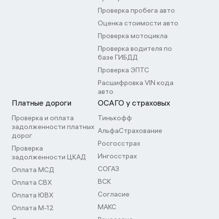
Проверка пробега авто
Оценка стоимости авто
Проверка мотоцикла
Проверка водителя по
базе ГИБДД
Проверка ЭПТС
Расшифровка VIN кода
авто
Платные дороги
ОСАГО у страховых
Проверка и оплата
Тинькофф
задолженности платных
АльфаСтрахование
дорог
Росгосстрах
Проверка
Ингосстрах
задолженности ЦКАД
СОГАЗ
Оплата МСД
ВСК
Оплата СВХ
Согласие
Оплата ЮВХ
МАКС
Оплата М-12