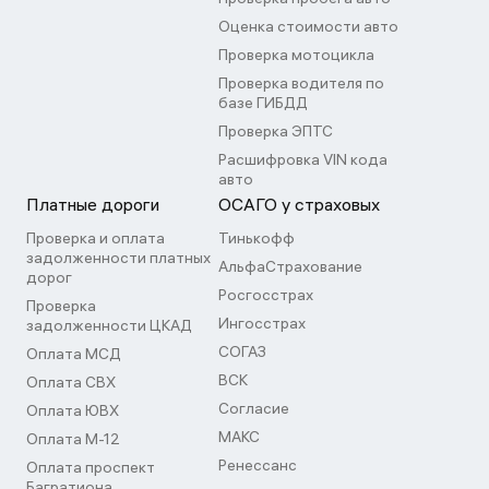
Оценка стоимости авто
Проверка мотоцикла
Проверка водителя по
базе ГИБДД
Проверка ЭПТС
Расшифровка VIN кода
авто
Платные дороги
ОСАГО у страховых
Проверка и оплата
Тинькофф
задолженности платных
АльфаСтрахование
дорог
Росгосстрах
Проверка
Ингосстрах
задолженности ЦКАД
СОГАЗ
Оплата МСД
ВСК
Оплата СВХ
Согласие
Оплата ЮВХ
МАКС
Оплата М-12
Ренессанс
Оплата проспект
Багратиона