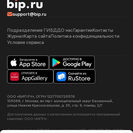
support@bip.ru
Подразделения ГИБДД
О нас
Гарантии
Контакты
Журнал
Карта сайта
Политика конфиденциальности
Условия сервиса
ООО «БИП.РУ», ОГРН 1227700720576.
105066, г. Москва, вн.тер.г. муниципальный округ Басманный,
улица Нижняя Красносельская, д. 35, стр. 9, помещ. 2/7
Для получения данных о начислениях используется программный
комплекс ООО «МПП».
Оплата штрафов ГИБДД осуществляется НКО «МОНЕТА.РУ» (ООО).