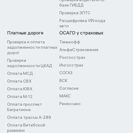
базе ГИБДД
Проверка ЭПТС
Расшифровка VIN кода
авто
Платные дороги
ОСАГО у страховых
Проверка и оплата
Тинькофф
задолженности платных
АльфаСтрахование
дорог
Росгосстрах
Проверка
Ингосстрах
задолженности ЦКАД
СОГАЗ
Оплата МСД
ВСК
Оплата СВХ
Согласие
Оплата ЮВХ
МАКС
Оплата М-12
Ренессанс
Оплата проспект
Багратиона
Оплата трассы А-289
Оплата Витебской
развязки