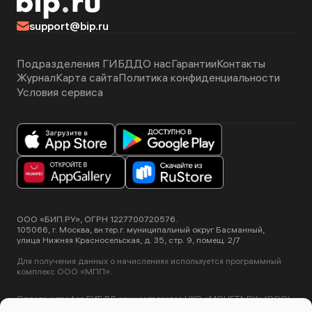
support@bip.ru
Подразделения ГИБДД
О нас
Гарантии
Контакты
Журнал
Карта сайта
Политика конфиденциальности
Условия сервиса
ООО «БИП.РУ», ОГРН 1227700720576.
105066, г. Москва, вн.тер.г. муниципальный округ Басманный,
улица Нижняя Красносельская, д. 35, стр. 9, помещ. 2/7
Для получения данных о начислениях используется программный
комплекс ООО «МПП».
Оплата штрафов ГИБДД осуществляется НКО «МОНЕТА.РУ» (ООО).
Лицензия ЦБ РФ №3508-К от 2 июля 2012 года.