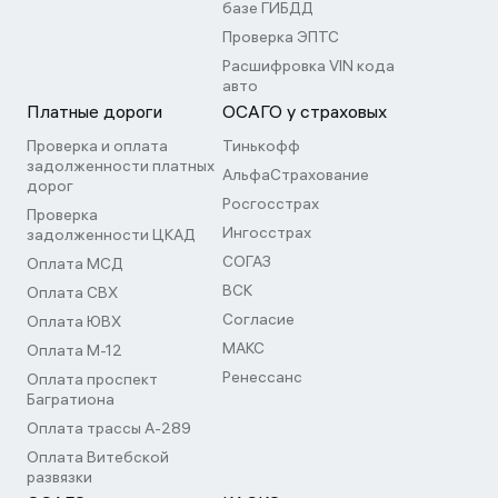
базе ГИБДД
Проверка ЭПТС
Расшифровка VIN кода
авто
Платные дороги
ОСАГО у страховых
Проверка и оплата
Тинькофф
задолженности платных
АльфаСтрахование
дорог
Росгосстрах
Проверка
Ингосстрах
задолженности ЦКАД
СОГАЗ
Оплата МСД
ВСК
Оплата СВХ
Согласие
Оплата ЮВХ
МАКС
Оплата М-12
Ренессанс
Оплата проспект
Багратиона
Оплата трассы А-289
Оплата Витебской
развязки