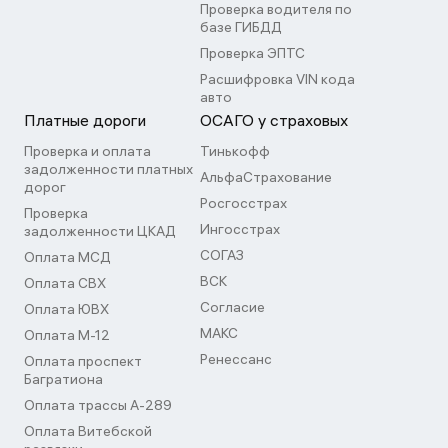
Проверка водителя по
базе ГИБДД
Проверка ЭПТС
Расшифровка VIN кода
авто
Платные дороги
ОСАГО у страховых
Проверка и оплата
Тинькофф
задолженности платных
АльфаСтрахование
дорог
Росгосстрах
Проверка
Ингосстрах
задолженности ЦКАД
СОГАЗ
Оплата МСД
ВСК
Оплата СВХ
Согласие
Оплата ЮВХ
МАКС
Оплата М-12
Ренессанс
Оплата проспект
Багратиона
Оплата трассы А-289
Оплата Витебской