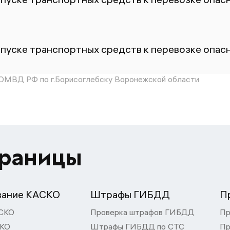
пуске транспортных средств к перевозке опасн
МВД РФ по г.Борисоглебску Воронежской области
траницы
вание КАСКО
Штрафы ГИБДД
П
СКО
Проверка штрафов ГИБДД
Пр
СКО
Штрафы ГИБДД по СТС
Пр