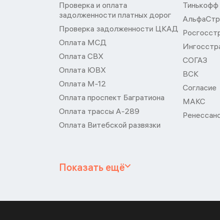
Проверка и оплата
Тинькофф
задолженности платных дорог
АльфаСтр
Проверка задолженности ЦКАД
Росгосст
Оплата МСД
Ингосстр
Оплата СВХ
СОГАЗ
Оплата ЮВХ
ВСК
Оплата М-12
Согласие
Оплата проспект Багратиона
МАКС
Оплата трассы А-289
Ренессан
Оплата Витебской развязки
Показать ещё