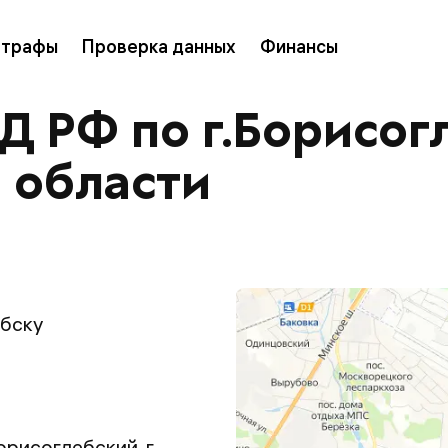
трафы
Проверка данных
Финансы
 РФ по г.Борисог
 области
бску
орисоглебский, г.