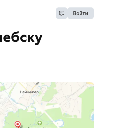
Войти
лебску