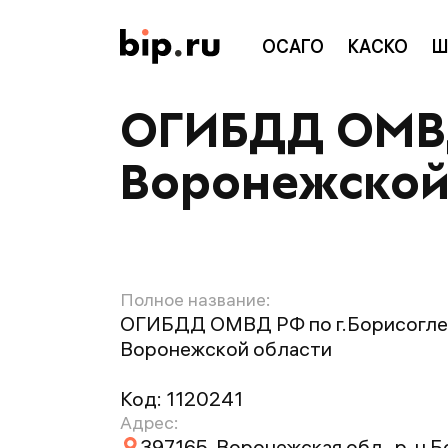
ОСАГО
КАСКО
Ш
ОГИБДД ОМВД
Воронежской
Полное название:
ОГИБДД ОМВД РФ по г.Борисогле
Воронежской области
Код:
1120241
Адрес:
397165, Воронежская обл., р-н Б