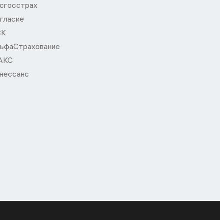
сгосстрах
гласие
СК
ьфаСтрахование
АКС
нессанс