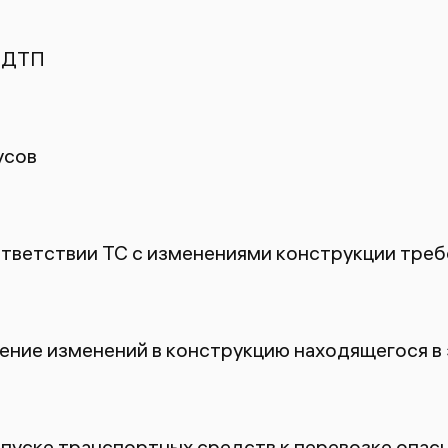
 ДТП
усов
ответствии ТС с изменениями конструкции тре
ение изменений в конструкцию находящегося в
пуске транспортных средств к перевозке опасн