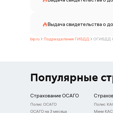
Выдача свидетельства о до
bip.ru
Подразделения ГИБДД
ОГИБДД О
Популярные с
Страхование ОСАГО
Страхо
Полис ОСАГО
Полис КА
ОСАГО на 3 месяца
Мини КА