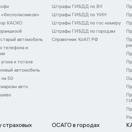
рофи
Штрафы ГИБДД по ВУ
Пр
 «бесполисников»
Штрафы ГИБДД по УИН
Пр
тор КАСКО
Штрафы ГИБДД по гос номеру
Пр
франшизой
Штрафы ГИБДД по городам
Пр
 старый автомобиль
Справочник КоАП РФ
Пр
ре
з телефона и
ции
Пр
угона и тотала
Пр
 новый автомобиль
Пр
 на 50
Оц
 маркам авто
Пр
шево
Пр
Г
Пр
Ра
 страховых
ОСАГО в городах
К