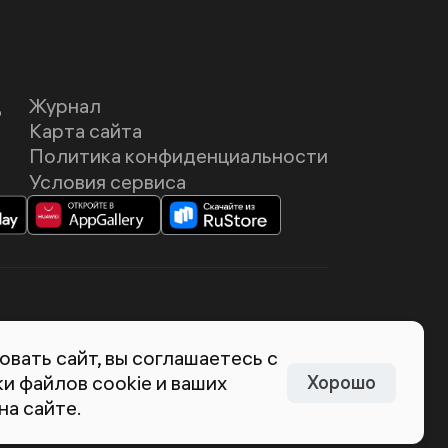
Д
Журнал
Карта сайта
Политика конфиденциальности
Условия сервиса
темия Лебедева
вать сайт, вы соглашаетесь с
и файлов cookie и ваших
Хорошо
на сайте.