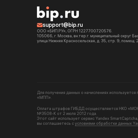
support@bip.ru
ООО «БИП.РУ», ОГРН 1227700720576.
105066, г. Москва, вн.тер.г. муниципальный округ Б
улица Нижняя Красносельская, д. 35, стр. 9, помещ. 
Для получения данных о начислениях используетс
«МПП».
Оплата штрафов ГИБДД осуществляется НКО «МОНЕ
№3508-К от 2 июля 2012 года.
Этот сайт использует сервис Yandex SmartCaptcha
вы соглашаетесь с
условиями обработки данных Ya