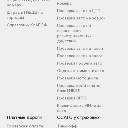
номеру
номеру
Проверка авто на ДТП
Штрафы ГИБДД по
городам
Проверка авто на розыск
Справочник КоАП РФ
Проверка авто на
ограничения
регистрационных
действий
Проверка авто на такси
Проверка авто на залог
Проверка пробега авто
Оценка стоимости авто
Проверка мотоцикла
Проверка водителя по
базе ГИБДД
Проверка ЭПТС
Расшифровка VIN кода
авто
Платные дороги
ОСАГО у страховых
Проверка и оплата
Тинькофф