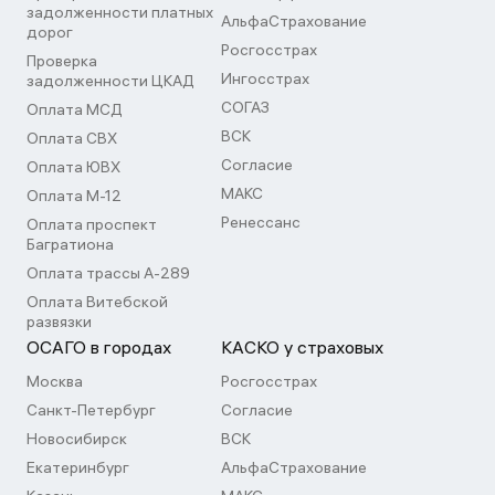
задолженности платных
АльфаСтрахование
дорог
Росгосстрах
Проверка
Ингосстрах
задолженности ЦКАД
СОГАЗ
Оплата МСД
ВСК
Оплата СВХ
Согласие
Оплата ЮВХ
МАКС
Оплата М-12
Ренессанс
Оплата проспект
Багратиона
Оплата трассы А-289
Оплата Витебской
развязки
ОСАГО в городах
КАСКО у страховых
Москва
Росгосстрах
Санкт-Петербург
Согласие
Новосибирск
ВСК
Екатеринбург
АльфаСтрахование