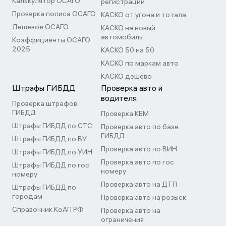
Калькулятор ОСАГО
регистрации
Проверка полиса ОСАГО
КАСКО от угона и тотала
Дешевое ОСАГО
КАСКО на новый
автомобиль
Коэффициенты ОСАГО
2025
КАСКО 50 на 50
КАСКО по маркам авто
КАСКО дешево
Штрафы ГИБДД
Проверка авто и
водителя
Проверка штрафов
ГИБДД
Проверка КБМ
Штрафы ГИБДД по СТС
Проверка авто по базе
ГИБДД
Штрафы ГИБДД по ВУ
Проверка авто по ВИН
Штрафы ГИБДД по УИН
Проверка авто по гос
Штрафы ГИБДД по гос
номеру
номеру
Проверка авто на ДТП
Штрафы ГИБДД по
городам
Проверка авто на розыск
Справочник КоАП РФ
Проверка авто на
ограничения