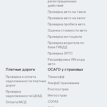
регистрационных
действий
Проверка авто на такси
Проверка авто на залог
Проверка пробега авто
Оценка стоимости авто
Проверка мотоцикла
Проверка водителя по
базе ГИБДД
Проверка ЭПТС
Расшифровка VIN кода
авто
Платные дороги
ОСАГО у страховых
Проверка и оплата
Тинькофф
задолженности платных
АльфаСтрахование
дорог
Росгосстрах
Проверка
Ингосстрах
задолженности ЦКАД
СОГАЗ
Оплата МСД