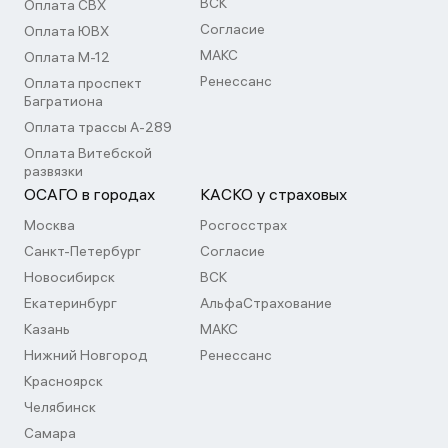
ВСК
Оплата СВХ
Согласие
Оплата ЮВХ
МАКС
Оплата М-12
Ренессанс
Оплата проспект
Багратиона
Оплата трассы А-289
Оплата Витебской
развязки
ОСАГО в городах
КАСКО у страховых
Москва
Росгосстрах
Санкт-Петербург
Согласие
Новосибирск
ВСК
Екатеринбург
АльфаСтрахование
Казань
МАКС
Нижний Новгород
Ренессанс
Красноярск
Челябинск
Самара