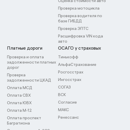
Оценка стоимости авто
Проверка мотоцикла
Проверка водителя по
базе ГИБДД
Проверка ЭПТС
Расшифровка VIN кода
авто
Платные дороги
ОСАГО у страховых
Проверка и оплата
Тинькофф
задолженности платных
АльфаСтрахование
дорог
Росгосстрах
Проверка
Ингосстрах
задолженности ЦКАД
СОГАЗ
Оплата МСД
ВСК
Оплата СВХ
Согласие
Оплата ЮВХ
МАКС
Оплата М-12
Ренессанс
Оплата проспект
Багратиона