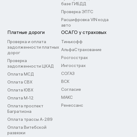
базе ГИБДД
Проверка ЭПТС
Расшифровка VIN кода
авто
Платные дороги
ОСАГО у страховых
Проверка и оплата
Тинькофф
задолженности платных
АльфаСтрахование
дорог
Росгосстрах
Проверка
Ингосстрах
задолженности ЦКАД
СОГАЗ
Оплата МСД
ВСК
Оплата СВХ
Согласие
Оплата ЮВХ
МАКС
Оплата М-12
Ренессанс
Оплата проспект
Багратиона
Оплата трассы А-289
Оплата Витебской
развязки