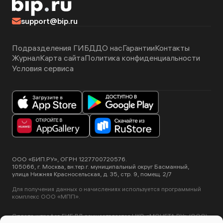
support@bip.ru
Подразделения ГИБДД
О нас
Гарантии
Контакты
Журнал
Карта сайта
Политика конфиденциальности
Условия сервиса
ООО «БИП.РУ», ОГРН 1227700720576.
105066, г. Москва, вн.тер.г. муниципальный округ Басманный,
улица Нижняя Красносельская, д. 35, стр. 9, помещ. 2/7
Для получения данных о начислениях используется программный
комплекс ООО «МПП».
Оплата штрафов ГИБДД осуществляется НКО «МОНЕТА.РУ» (ООО).