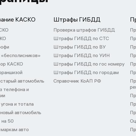
вание КАСКО
Штрафы ГИБДД
П
СКО
Проверка штрафов ГИБДД
Пр
СКО
Штрафы ГИБДД по СТС
Пр
рофи
Штрафы ГИБДД по ВУ
Пр
 «бесполисников»
Штрафы ГИБДД по УИН
Пр
тор КАСКО
Штрафы ГИБДД по гос номеру
Пр
франшизой
Штрафы ГИБДД по городам
Пр
 старый автомобиль
Справочник КоАП РФ
Пр
ре
з телефона и
ции
Пр
угона и тотала
Пр
 новый автомобиль
Пр
 на 50
Оц
 маркам авто
Пр