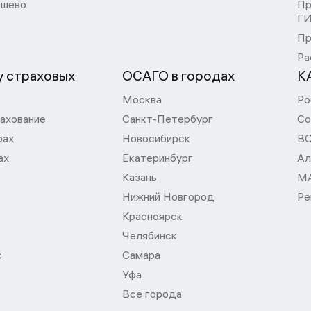
шево
Пр
Г
Пр
Ра
 страховых
ОСАГО в городах
К
Москва
Ро
ахование
Санкт-Петербург
Со
рах
Новосибирск
В
ах
Екатеринбург
Ал
Казань
М
Нижний Новгород
Ре
Красноярск
Челябинск
с
Самара
Уфа
Все города