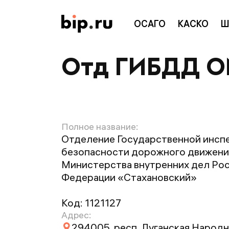
ОСАГО
КАСКО
Ш
Отд ГИБДД О
Полное название:
Отделение Государственной инсп
безопасности дорожного движени
Министерства внутренних дел Ро
Федерации «Стахановский»
Код:
1121127
Адрес:
294005, респ. Луганская Народная