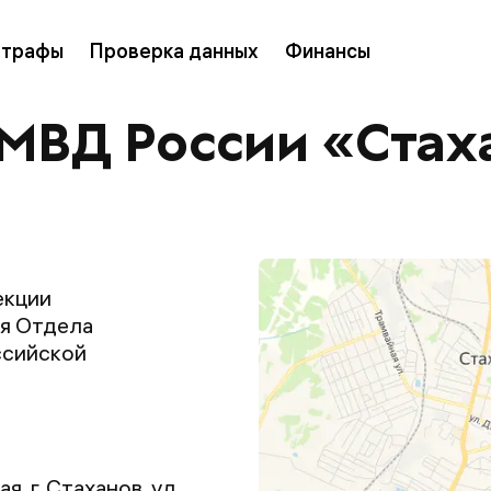
трафы
Проверка данных
Финансы
МВД России «Стах
екции
я Отдела
ссийской
, г. Стаханов, ул.