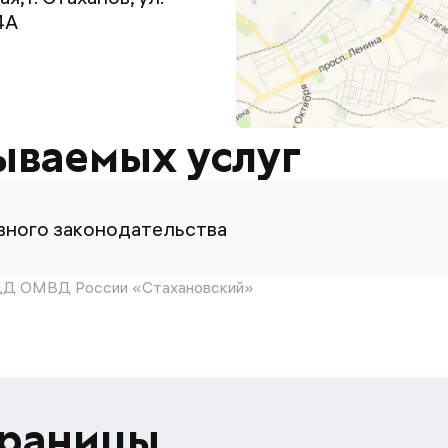
4А
ываемых услуг
ного законодательства
Д ОМВД России «Стахановский»
траницы