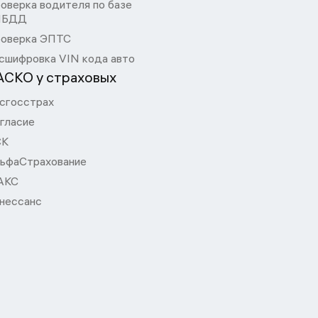
оверка водителя по базе
ИБДД
оверка ЭПТС
сшифровка VIN кода авто
АСКО у страховых
сгосстрах
гласие
СК
ьфаСтрахование
АКС
нессанс