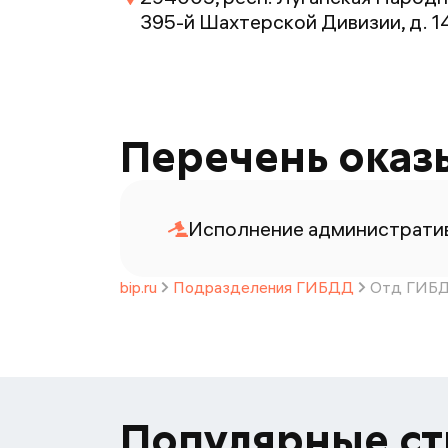
395-й Шахтерской Дивизии, д. 1
Перечень оказ
Исполнение административ
bip.ru
Подразделения ГИБДД
Отд ГИБД
Популярные с