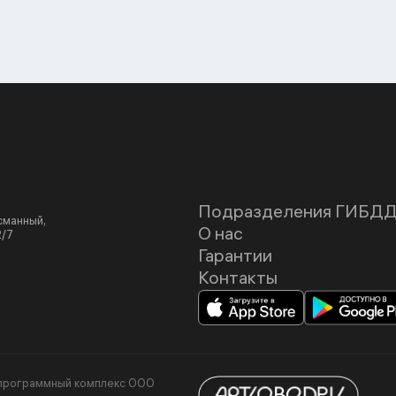
Подразделения ГИБД
асманный,
О нас
2/7
Гарантии
Контакты
я программный комплекс ООО