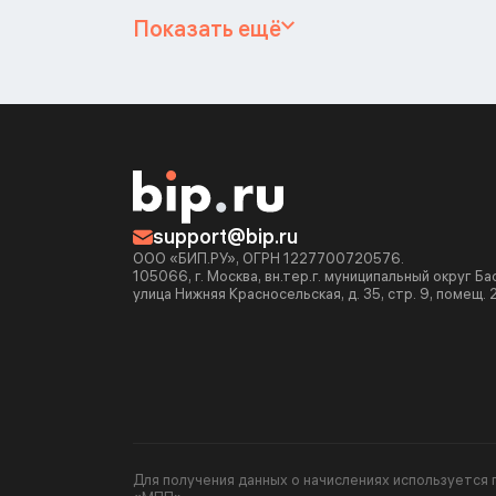
Показать ещё
support@bip.ru
ООО «БИП.РУ», ОГРН 1227700720576.
105066, г. Москва, вн.тер.г. муниципальный округ Б
улица Нижняя Красносельская, д. 35, стр. 9, помещ. 
Для получения данных о начислениях используетс