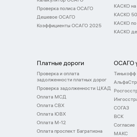
КАСКО на
Проверка полиса ОСАГО
КАСКО 50
Дешевое ОСАГО
КАСКО по
Коэффициенты ОСАГО 2025
КАСКО де
Платные дороги
ОСАГО у
Проверка и оплата
Тинькофф
задолженности платных дорог
АльфаСтр
Проверка задолженности ЦКАД
Росгосст
Оплата МСД
Ингосстр
Оплата СВХ
СОГАЗ
Оплата ЮВХ
ВСК
Оплата М-12
Согласие
Оплата проспект Багратиона
МАКС