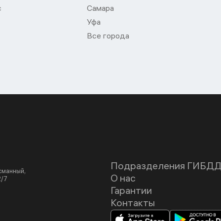
с
Самара
Уфа
Все города
Подразделения ГИБД
асманный,
О нас
2/7
Гарантии
Контакты