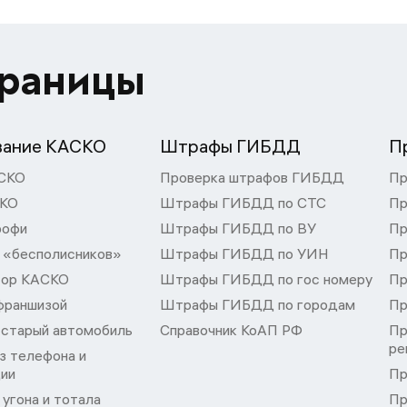
траницы
вание КАСКО
Штрафы ГИБДД
П
СКО
Проверка штрафов ГИБДД
Пр
СКО
Штрафы ГИБДД по СТС
Пр
рофи
Штрафы ГИБДД по ВУ
Пр
 «бесполисников»
Штрафы ГИБДД по УИН
Пр
тор КАСКО
Штрафы ГИБДД по гос номеру
Пр
франшизой
Штрафы ГИБДД по городам
Пр
 старый автомобиль
Справочник КоАП РФ
Пр
ре
з телефона и
ции
Пр
угона и тотала
Пр