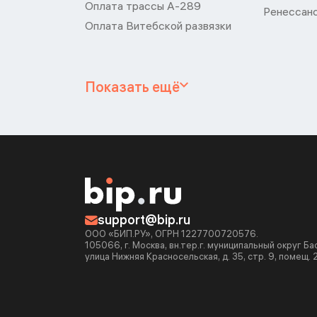
Оплата трассы А-289
Ренессан
Оплата Витебской развязки
Показать ещё
support@bip.ru
ООО «БИП.РУ», ОГРН 1227700720576.
105066, г. Москва, вн.тер.г. муниципальный округ Б
улица Нижняя Красносельская, д. 35, стр. 9, помещ. 