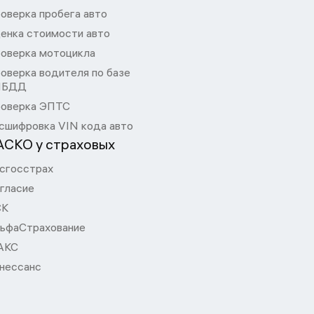
оверка пробега авто
енка стоимости авто
оверка мотоцикла
оверка водителя по базе
ИБДД
оверка ЭПТС
сшифровка VIN кода авто
АСКО у страховых
сгосстрах
гласие
СК
ьфаСтрахование
АКС
нессанс