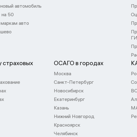
 новый автомобиль
Пр
 на 50
Оц
 маркам авто
Пр
шево
Пр
Г
Пр
Ра
 страховых
ОСАГО в городах
К
Москва
Ро
ахование
Санкт-Петербург
Со
рах
Новосибирск
В
ах
Екатеринбург
Ал
Казань
М
Нижний Новгород
Ре
Красноярск
Челябинск