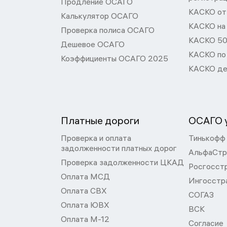
Продление ОСАГО
КАСКО от 
Калькулятор ОСАГО
КАСКО на
Проверка полиса ОСАГО
КАСКО 50
Дешевое ОСАГО
КАСКО по
Коэффициенты ОСАГО 2025
КАСКО де
Платные дороги
ОСАГО у
Проверка и оплата
Тинькофф
задолженности платных дорог
АльфаСтр
Проверка задолженности ЦКАД
Росгосст
Оплата МСД
Ингосстр
Оплата СВХ
СОГАЗ
Оплата ЮВХ
ВСК
Оплата М-12
Согласие