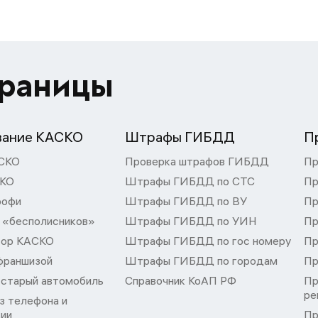
траницы
вание КАСКО
Штрафы ГИБДД
П
СКО
Проверка штрафов ГИБДД
Пр
СКО
Штрафы ГИБДД по СТС
Пр
рофи
Штрафы ГИБДД по ВУ
Пр
 «бесполисников»
Штрафы ГИБДД по УИН
Пр
тор КАСКО
Штрафы ГИБДД по гос номеру
Пр
франшизой
Штрафы ГИБДД по городам
Пр
 старый автомобиль
Справочник КоАП РФ
Пр
ре
з телефона и
ции
Пр