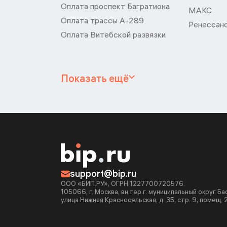
Оплата проспект Багратиона
МАКС
Оплата трассы А-289
Ренессан
Оплата Витебской развязки
Показать ещё
support@bip.ru
ООО «БИП.РУ», ОГРН 1227700720576.
105066, г. Москва, вн.тер.г. муниципальный округ Б
улица Нижняя Красносельская, д. 35, стр. 9, помещ. 