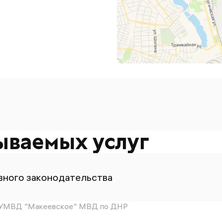
ываемых услуг
ного законодательства
МВД "Макеевское" МВД по ДНР