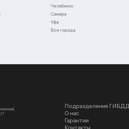
Челябинск
с
Самара
Уфа
Все города
Подразделения ГИБД
асманный,
О нас
2/7
Гарантии
Контакты