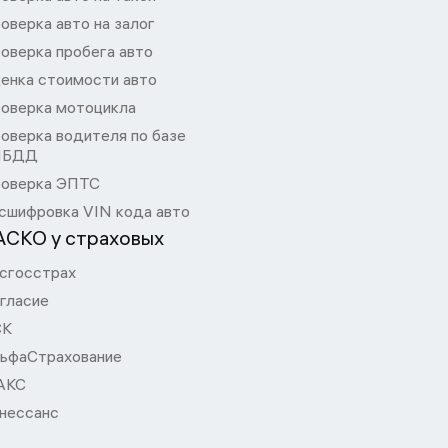
оверка авто на залог
оверка пробега авто
енка стоимости авто
оверка мотоцикла
оверка водителя по базе
ИБДД
оверка ЭПТС
сшифровка VIN кода авто
АСКО у страховых
сгосстрах
гласие
СК
ьфаСтрахование
АКС
нессанс