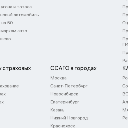
угона и тотала
Пр
 новый автомобиль
Пр
 на 50
Оц
 маркам авто
Пр
шево
Пр
Г
Пр
Ра
 страховых
ОСАГО в городах
К
Москва
Ро
ахование
Санкт-Петербург
Со
рах
Новосибирск
В
ах
Екатеринбург
Ал
Казань
М
Нижний Новгород
Ре
Красноярск