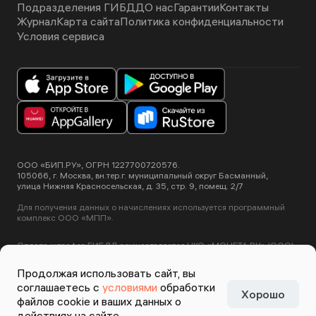
Подразделения ГИБДД
О нас
Гарантии
Контакты
Журнал
Карта сайта
Политика конфиденциальности
Условия сервиса
ООО «БИП.РУ», ОГРН 1227700720576.
105066, г. Москва, вн.тер.г. муниципальный округ Басманный,
улица Нижняя Красносельская, д. 35, стр. 9, помещ. 2/7
Для получения данных о начислениях используется программный
комплекс ООО «МПП».
Оплата штрафов ГИБДД осуществляется НКО «МОНЕТА.РУ» (ООО).
Лицензия ЦБ РФ №3508-К от 2 июля 2012 года.
Этот сайт использует сервис Yandex SmartCaptcha, пользуясь
Продолжая использовать сайт, вы
нашими сервисами вы соглашаетесь с
условиями обработки данных
соглашаетесь с
условиями
обработки
Yandex SmartCaptcha
.
Хорошо
Задизайнено в
Студии
файлов cookie и ваших данных о
Артемия Лебедева
действиях на сайте.