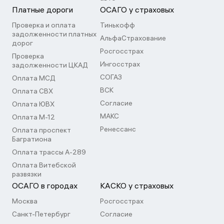
Платные дороги
ОСАГО у страховых
Проверка и оплата
Тинькофф
задолженности платных
АльфаСтрахование
дорог
Росгосстрах
Проверка
Ингосстрах
задолженности ЦКАД
СОГАЗ
Оплата МСД
ВСК
Оплата СВХ
Согласие
Оплата ЮВХ
МАКС
Оплата М-12
Ренессанс
Оплата проспект
Багратиона
Оплата трассы А-289
Оплата Витебской
развязки
ОСАГО в городах
КАСКО у страховых
Москва
Росгосстрах
Санкт-Петербург
Согласие