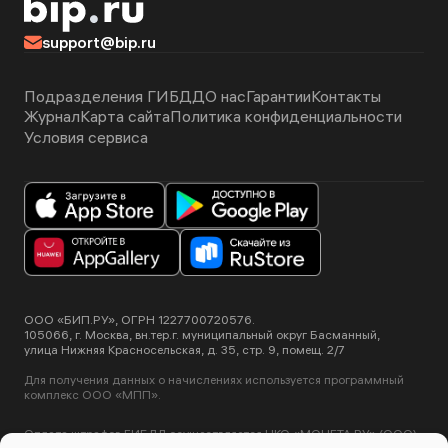
support@bip.ru
Подразделения ГИБДД
О нас
Гарантии
Контакты
Журнал
Карта сайта
Политика конфиденциальности
Условия сервиса
ООО «БИП.РУ», ОГРН 1227700720576.
105066, г. Москва, вн.тер.г. муниципальный округ Басманный,
улица Нижняя Красносельская, д. 35, стр. 9, помещ. 2/7
Для получения данных о начислениях используется программный
комплекс ООО «МПП».
Оплата штрафов ГИБДД осуществляется НКО «МОНЕТА.РУ» (ООО).