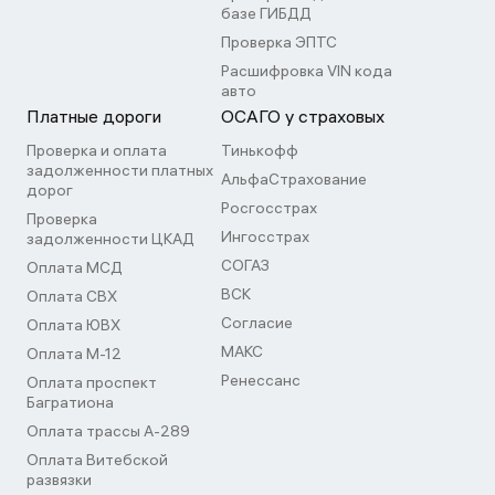
базе ГИБДД
Проверка ЭПТС
Расшифровка VIN кода
авто
Платные дороги
ОСАГО у страховых
Проверка и оплата
Тинькофф
задолженности платных
АльфаСтрахование
дорог
Росгосстрах
Проверка
Ингосстрах
задолженности ЦКАД
СОГАЗ
Оплата МСД
ВСК
Оплата СВХ
Согласие
Оплата ЮВХ
МАКС
Оплата М-12
Ренессанс
Оплата проспект
Багратиона
Оплата трассы А-289
Оплата Витебской
развязки