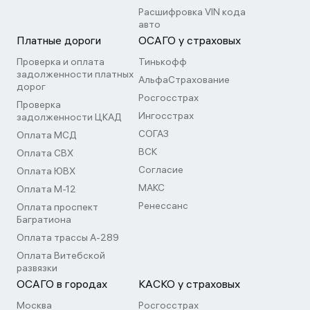
Расшифровка VIN кода
авто
Платные дороги
ОСАГО у страховых
Проверка и оплата
Тинькофф
задолженности платных
АльфаСтрахование
дорог
Росгосстрах
Проверка
Ингосстрах
задолженности ЦКАД
СОГАЗ
Оплата МСД
ВСК
Оплата СВХ
Согласие
Оплата ЮВХ
МАКС
Оплата М-12
Ренессанс
Оплата проспект
Багратиона
Оплата трассы А-289
Оплата Витебской
развязки
ОСАГО в городах
КАСКО у страховых
Москва
Росгосстрах