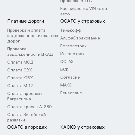
Проверка ЭПТС
Расшифровка VIN кода
авто
Платные дороги
ОСАГО у страховых
Проверка и оплата
Тинькофф
задолженности платных
АльфаСтрахование
дорог
Росгосстрах
Проверка
Ингосстрах
задолженности ЦКАД
СОГАЗ
Оплата МСД
ВСК
Оплата СВХ
Согласие
Оплата ЮВХ
МАКС
Оплата М-12
Ренессанс
Оплата проспект
Багратиона
Оплата трассы А-289
Оплата Витебской
развязки
ОСАГО в городах
КАСКО у страховых