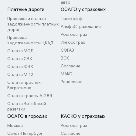
авто
Платные дороги
ОСАГО у страховых
Проверка и оплата
Тинькофф
задолженности платных
АльфаСтрахование
дорог
Росгосстрах
Проверка
Ингосстрах
задолженности ЦКАД
СОГАЗ
Оплата МСД
ВСК
Оплата СВХ
Согласие
Оплата ЮВХ
МАКС
Оплата М-12
Ренессанс
Оплата проспект
Багратиона
Оплата трассы А-289
Оплата Витебской
развязки
ОСАГО в городах
КАСКО у страховых
Москва
Росгосстрах
Санкт-Петербург
Согласие