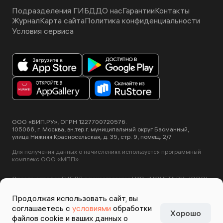
Подразделения ГИБДД
О нас
Гарантии
Контакты
Журнал
Карта сайта
Политика конфиденциальности
Условия сервиса
ООО «БИП.РУ», ОГРН 1227700720576.
105066, г. Москва, вн.тер.г. муниципальный округ Басманный,
улица Нижняя Красносельская, д. 35, стр. 9, помещ. 2/7
Для получения данных о начислениях используется программный
комплекс ООО «МПП».
Оплата штрафов ГИБДД осуществляется НКО «МОНЕТА.РУ» (ООО).
Лицензия ЦБ РФ №3508-К от 2 июля 2012 года.
Этот сайт использует сервис Yandex SmartCaptcha, пользуясь
Продолжая использовать сайт, вы
нашими сервисами вы соглашаетесь с
условиями обработки данных
соглашаетесь с
условиями
обработки
Yandex SmartCaptcha
.
Хорошо
Задизайнено в
Студии
файлов cookie и ваших данных о