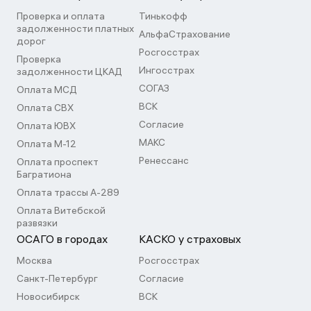
Проверка и оплата
Тинькофф
задолженности платных
АльфаСтрахование
дорог
Росгосстрах
Проверка
Ингосстрах
задолженности ЦКАД
СОГАЗ
Оплата МСД
ВСК
Оплата СВХ
Согласие
Оплата ЮВХ
МАКС
Оплата М-12
Ренессанс
Оплата проспект
Багратиона
Оплата трассы А-289
Оплата Витебской
развязки
ОСАГО в городах
КАСКО у страховых
Москва
Росгосстрах
Санкт-Петербург
Согласие
Новосибирск
ВСК