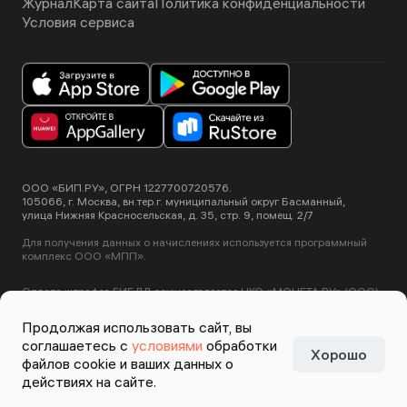
Журнал
Карта сайта
Политика конфиденциальности
Условия сервиса
ООО «БИП.РУ», ОГРН 1227700720576.
105066, г. Москва, вн.тер.г. муниципальный округ Басманный,
улица Нижняя Красносельская, д. 35, стр. 9, помещ. 2/7
Для получения данных о начислениях используется программный
комплекс ООО «МПП».
Оплата штрафов ГИБДД осуществляется НКО «МОНЕТА.РУ» (ООО).
Лицензия ЦБ РФ №3508-К от 2 июля 2012 года.
Этот сайт использует сервис Yandex SmartCaptcha, пользуясь
Продолжая использовать сайт, вы
нашими сервисами вы соглашаетесь с
условиями обработки данных
соглашаетесь с
условиями
обработки
Yandex SmartCaptcha
.
Хорошо
Задизайнено в
Студии
файлов cookie и ваших данных о
Артемия Лебедева
действиях на сайте.