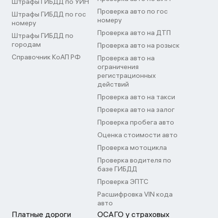
Штрафы ГИБДД по УИН
Проверка авто по гос
Штрафы ГИБДД по гос
номеру
номеру
Проверка авто на ДТП
Штрафы ГИБДД по
городам
Проверка авто на розыск
Справочник КоАП РФ
Проверка авто на
ограничения
регистрационных
действий
Проверка авто на такси
Проверка авто на залог
Проверка пробега авто
Оценка стоимости авто
Проверка мотоцикла
Проверка водителя по
базе ГИБДД
Проверка ЭПТС
Расшифровка VIN кода
авто
Платные дороги
ОСАГО у страховых