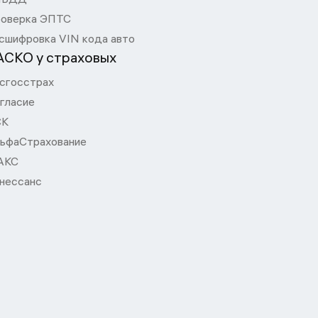
оверка ЭПТС
сшифровка VIN кода авто
АСКО у страховых
сгосстрах
гласие
СК
ьфаСтрахование
АКС
нессанс