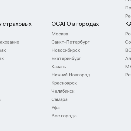
Пр
Ра
 страховых
ОСАГО в городах
К
Москва
Ро
ахование
Санкт-Петербург
Со
рах
Новосибирск
В
ах
Екатеринбург
Ал
Казань
М
Нижний Новгород
Ре
Красноярск
Челябинск
с
Самара
Уфа
Все города