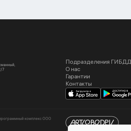
Подразделения ГИБД
асманный,
О нас
2/7
Гарантии
Контакты
я программный комплекс ООО