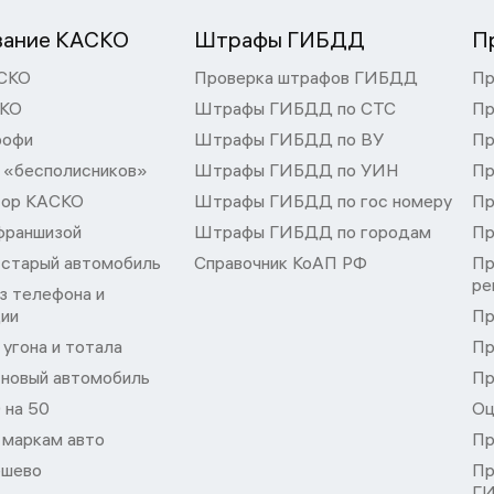
вание КАСКО
Штрафы ГИБДД
П
СКО
Проверка штрафов ГИБДД
Пр
СКО
Штрафы ГИБДД по СТС
Пр
рофи
Штрафы ГИБДД по ВУ
Пр
 «бесполисников»
Штрафы ГИБДД по УИН
Пр
тор КАСКО
Штрафы ГИБДД по гос номеру
Пр
франшизой
Штрафы ГИБДД по городам
Пр
 старый автомобиль
Справочник КоАП РФ
Пр
ре
з телефона и
ции
Пр
угона и тотала
Пр
 новый автомобиль
Пр
 на 50
Оц
 маркам авто
Пр
шево
Пр
Г