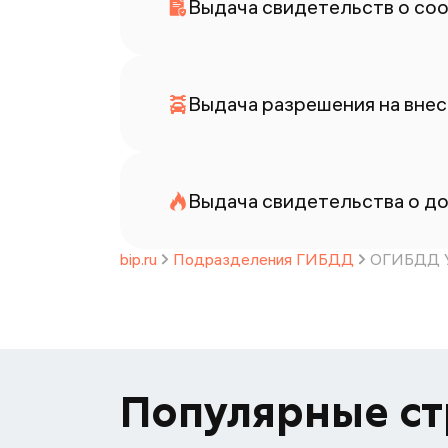
Выдача свидетельств о со
Выдача разрешения на внес
Выдача свидетельства о до
bip.ru
Подразделения ГИБДД
ОГИБДД У
Популярные с