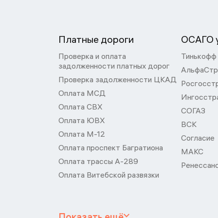
Платные дороги
ОСАГО у
Проверка и оплата
Тинькофф
задолженности платных дорог
АльфаСтр
Проверка задолженности ЦКАД
Росгосст
Оплата МСД
Ингосстр
Оплата СВХ
СОГАЗ
Оплата ЮВХ
ВСК
Оплата М-12
Согласие
Оплата проспект Багратиона
МАКС
Оплата трассы А-289
Ренессан
Оплата Витебской развязки
Показать ещё