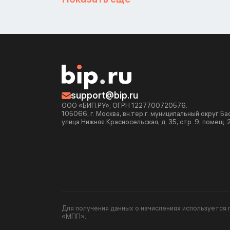
support@bip.ru
ООО «БИП.РУ», ОГРН 1227700720576.
105066, г. Москва, вн.тер.г. муниципальный округ Б
улица Нижняя Красносельская, д. 35, стр. 9, помещ. 
Для получения данных о начислениях используетс
«МПП».