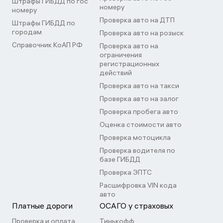
Штрафы ГИБДД по гос
номеру
номеру
Проверка авто на ДТП
Штрафы ГИБДД по
городам
Проверка авто на розыск
Справочник КоАП РФ
Проверка авто на
ограничения
регистрационных
действий
Проверка авто на такси
Проверка авто на залог
Проверка пробега авто
Оценка стоимости авто
Проверка мотоцикла
Проверка водителя по
базе ГИБДД
Проверка ЭПТС
Расшифровка VIN кода
авто
Платные дороги
ОСАГО у страховых
Проверка и оплата
Тинькофф