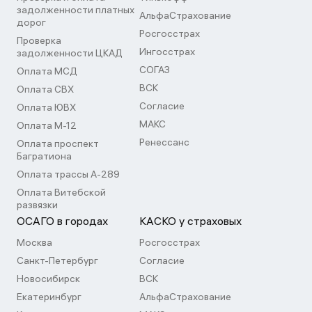
задолженности платных
АльфаСтрахование
дорог
Росгосстрах
Проверка
Ингосстрах
задолженности ЦКАД
СОГАЗ
Оплата МСД
ВСК
Оплата СВХ
Согласие
Оплата ЮВХ
МАКС
Оплата М-12
Ренессанс
Оплата проспект
Багратиона
Оплата трассы А-289
Оплата Витебской
развязки
ОСАГО в городах
КАСКО у страховых
Москва
Росгосстрах
Санкт-Петербург
Согласие
Новосибирск
ВСК
Екатеринбург
АльфаСтрахование