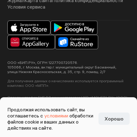
Журнал
Карта сайта
Политика конфиденциальности
Условия сервиса
ООО «БИП.РУ», ОГРН 1227700720576.
105066, г. Москва, вн.тер.г. муниципальный округ Басманный,
улица Нижняя Красносельская, д. 35, стр. 9, помещ. 2/7
Для получения данных о начислениях используется программный
комплекс ООО «МПП».
Оплата штрафов ГИБДД осуществляется НКО «МОНЕТА.РУ» (ООО).
Лицензия ЦБ РФ №3508-К от 2 июля 2012 года.
Этот сайт использует сервис Yandex SmartCaptcha, пользуясь
Продолжая использовать сайт, вы
нашими сервисами вы соглашаетесь с
условиями обработки данных
соглашаетесь с
условиями
обработки
Yandex SmartCaptcha
.
Хорошо
Задизайнено в
Студии
файлов cookie и ваших данных о
Артемия Лебедева
действиях на сайте.