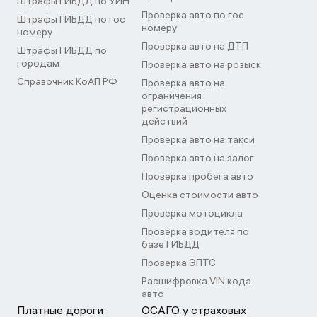
Штрафы ГИБДД по УИН
Проверка авто по гос
Штрафы ГИБДД по гос
номеру
номеру
Проверка авто на ДТП
Штрафы ГИБДД по
городам
Проверка авто на розыск
Справочник КоАП РФ
Проверка авто на
ограничения
регистрационных
действий
Проверка авто на такси
Проверка авто на залог
Проверка пробега авто
Оценка стоимости авто
Проверка мотоцикла
Проверка водителя по
базе ГИБДД
Проверка ЭПТС
Расшифровка VIN кода
авто
Платные дороги
ОСАГО у страховых