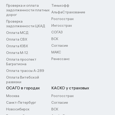
Проверка и оплата
Тинькофф
задолженности платных
АльфаСтрахование
дорог
Росгосстрах
Проверка
Ингосстрах
задолженности ЦКАД
СОГАЗ
Оплата МСД
ВСК
Оплата СВХ
Согласие
Оплата ЮВХ
МАКС
Оплата М-12
Ренессанс
Оплата проспект
Багратиона
Оплата трассы А-289
Оплата Витебской
развязки
ОСАГО в городах
КАСКО у страховых
Москва
Росгосстрах
Санкт-Петербург
Согласие
Новосибирск
ВСК