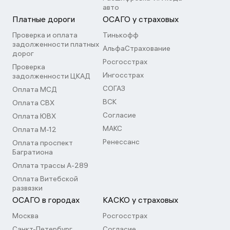
авто
Платные дороги
ОСАГО у страховых
Проверка и оплата
Тинькофф
задолженности платных
АльфаСтрахование
дорог
Росгосстрах
Проверка
Ингосстрах
задолженности ЦКАД
СОГАЗ
Оплата МСД
ВСК
Оплата СВХ
Согласие
Оплата ЮВХ
МАКС
Оплата М-12
Ренессанс
Оплата проспект
Багратиона
Оплата трассы А-289
Оплата Витебской
развязки
ОСАГО в городах
КАСКО у страховых
Москва
Росгосстрах
Санкт-Петербург
Согласие