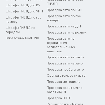
ГИБДД
Штрафы ГИБДД по ВУ
Проверка авто по ВИН
Штрафы ГИБДД по УИН
Проверка авто по гос
Штрафы ГИБДД по гос
номеру
номеру
Проверка авто на ДТП
Штрафы ГИБДД по
городам
Проверка авто на розыск
Справочник КоАП РФ
Проверка авто на
ограничения
регистрационных
действий
Проверка авто на такси
Проверка авто на залог
Проверка пробега авто
Оценка стоимости авто
Проверка мотоцикла
Проверка водителя по
базе ГИБДД
Проверка ЭПТС
Расшифровка VIN кода