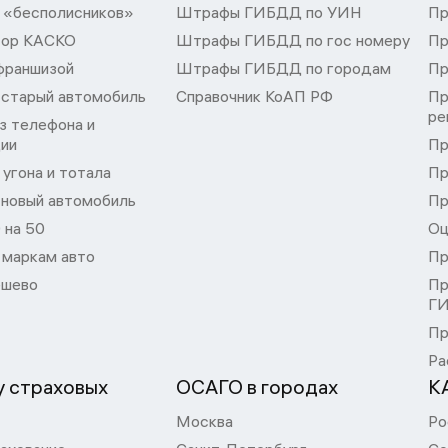
 «бесполисников»
Штрафы ГИБДД по УИН
Пр
тор КАСКО
Штрафы ГИБДД по гос номеру
Пр
франшизой
Штрафы ГИБДД по городам
Пр
 старый автомобиль
Справочник КоАП РФ
Пр
ре
з телефона и
ции
Пр
угона и тотала
Пр
 новый автомобиль
Пр
 на 50
Оц
 маркам авто
Пр
шево
Пр
Г
Пр
Ра
 страховых
ОСАГО в городах
К
Москва
Ро