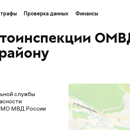
трафы
Проверка данных
Финансы
втоинспекции ОМВД
 району
льной службы
пасности
о МО МВД России