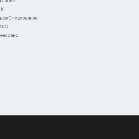
гласие
СК
ьфаСтрахование
АКС
нессанс