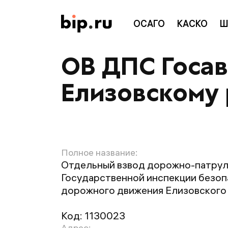
ОСАГО
КАСКО
Ш
ОВ ДПС Госа
Елизовскому
Полное название:
Отдельный взвод дорожно-патру
Государственной инспекции безо
дорожного движения Елизовског
Код:
1130023
Адрес: