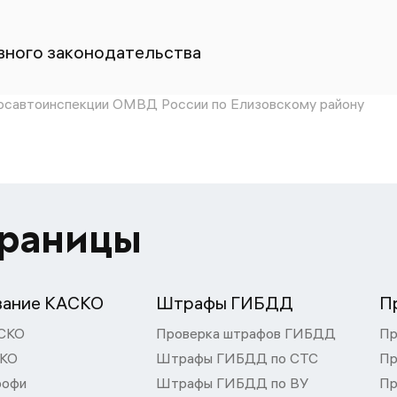
ного законодательства
савтоинспекции ОМВД России по Елизовскому району
траницы
вание КАСКО
Штрафы ГИБДД
П
СКО
Проверка штрафов ГИБДД
Пр
СКО
Штрафы ГИБДД по СТС
Пр
рофи
Штрафы ГИБДД по ВУ
Пр