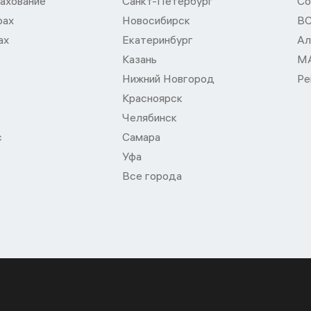
ахование
Санкт-Петербург
Со
рах
Новосибирск
В
ах
Екатеринбург
Ал
Казань
М
Нижний Новгород
Ре
Красноярск
Челябинск
с
Самара
Уфа
Все города