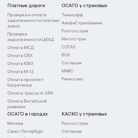
Платные дороги
ОСАГО у страховых
Проверка и оплата
Тинькофф
задолженности платных
АльфаСтрахование
дорог
Росгосстрах
Проверка
Ингосстрах
задолженности ЦКАД
СОГАЗ
Оплата МСД
ВСК
Оплата СВХ
Согласие
Оплата ЮВХ
МАКС
Оплата М-12
Ренессанс
Оплата проспект
Багратиона
Оплата трассы А-289
Оплата Витебской
развязки
ОСАГО в городах
КАСКО у страховых
Москва
Росгосстрах
Санкт-Петербург
Согласие