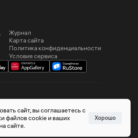
Д
Журнал
Карта сайта
Политика конфиденциальности
Условия сервиса
темия Лебедева
вать сайт, вы соглашаетесь с
и файлов cookie и ваших
Хорошо
на сайте.