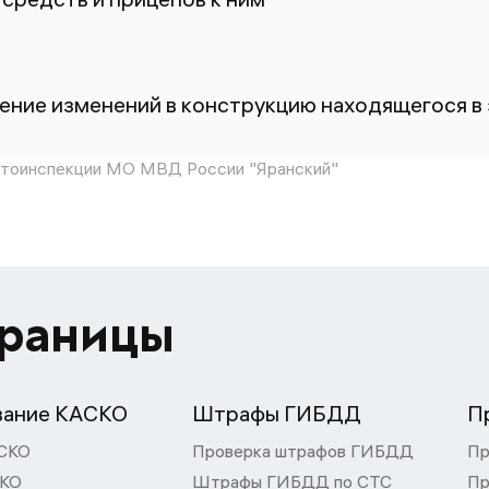
ение изменений в конструкцию находящегося в
тоинспекции МО МВД России "Яранский"
траницы
вание КАСКО
Штрафы ГИБДД
П
СКО
Проверка штрафов ГИБДД
Пр
СКО
Штрафы ГИБДД по СТС
Пр