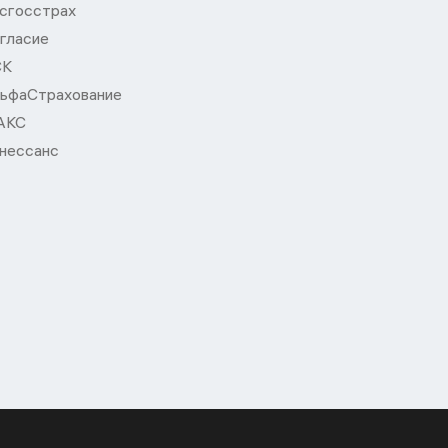
сгосстрах
гласие
СК
ьфаСтрахование
АКС
нессанс