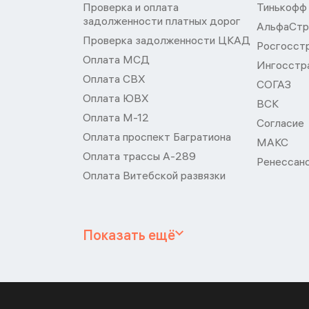
Проверка и оплата
Тинькофф
задолженности платных дорог
АльфаСтр
Проверка задолженности ЦКАД
Росгосст
Оплата МСД
Ингосстр
Оплата СВХ
СОГАЗ
Оплата ЮВХ
ВСК
Оплата М-12
Согласие
Оплата проспект Багратиона
МАКС
Оплата трассы А-289
Ренессан
Оплата Витебской развязки
Показать ещё