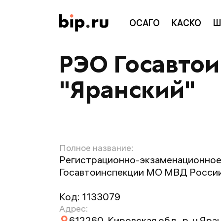
ОСАГО
КАСКО
Ш
РЭО Госавто
"Яранский"
Полное название:
Регистрационно-экзаменационное
Госавтоинспекции МО МВД России
Код:
1133079
Адрес:
612260, Кировская обл., р-н Яранс