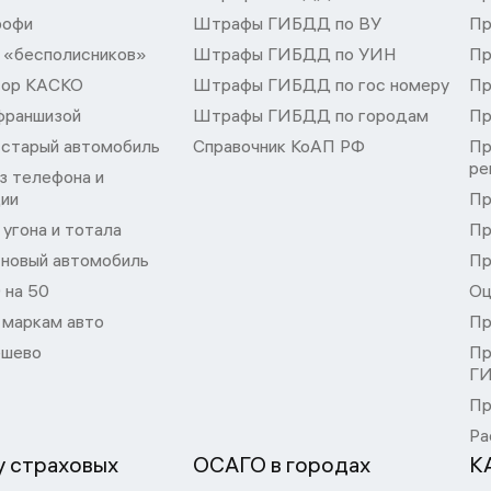
рофи
Штрафы ГИБДД по ВУ
Пр
 «бесполисников»
Штрафы ГИБДД по УИН
Пр
тор КАСКО
Штрафы ГИБДД по гос номеру
Пр
франшизой
Штрафы ГИБДД по городам
Пр
 старый автомобиль
Справочник КоАП РФ
Пр
ре
з телефона и
ции
Пр
угона и тотала
Пр
 новый автомобиль
Пр
 на 50
Оц
 маркам авто
Пр
шево
Пр
Г
Пр
Ра
 страховых
ОСАГО в городах
К