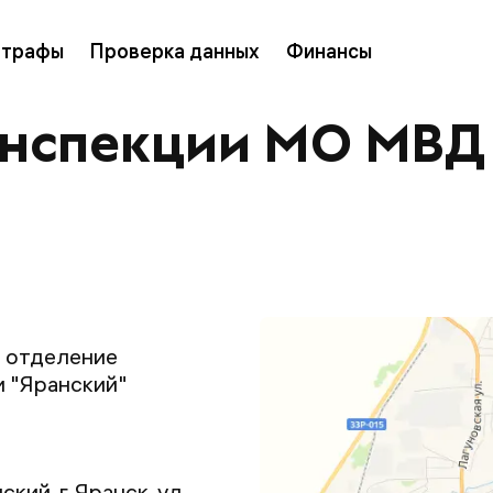
трафы
Проверка данных
Финансы
инспекции МО МВД
 отделение
 "Яранский"
кий, г. Яранск, ул.