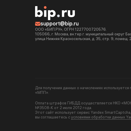
support@bip.ru
ООО «БИП.РУ», ОГРН 1227700720576.
105066, г. Москва, вн.тер.г. муниципальный округ Б
улица Нижняя Красносельская, д. 35, стр. 9, помещ. 
Для получения данных о начислениях используетс
«МПП».
Оплата штрафов ГИБДД осуществляется НКО «МОНЕ
№3508-К от 2 июля 2012 года.
Этот сайт использует сервис Yandex SmartCaptcha
вы соглашаетесь с
условиями обработки данных Ya