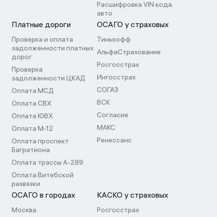
Расшифровка VIN кода
авто
Платные дороги
ОСАГО у страховых
Проверка и оплата
Тинькофф
задолженности платных
АльфаСтрахование
дорог
Росгосстрах
Проверка
Ингосстрах
задолженности ЦКАД
СОГАЗ
Оплата МСД
ВСК
Оплата СВХ
Согласие
Оплата ЮВХ
МАКС
Оплата М-12
Ренессанс
Оплата проспект
Багратиона
Оплата трассы А-289
Оплата Витебской
развязки
ОСАГО в городах
КАСКО у страховых
Москва
Росгосстрах