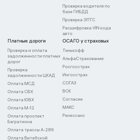
Проверка водителя по
базе ГИБДД
Проверка ЭПТС
Расшифровка VIN кода
авто
Платные дороги
ОСАГО у страховых
Проверка и оплата
Тинькофф
задолженности платных
АльфаСтрахование
дорог
Росгосстрах
Проверка
Ингосстрах
задолженности ЦКАД
СОГАЗ
Оплата МСД
ВСК
Оплата СВХ
Согласие
Оплата ЮВХ
МАКС
Оплата М-12
Ренессанс
Оплата проспект
Багратиона
Оплата трассы А-289
Оплата Витебской