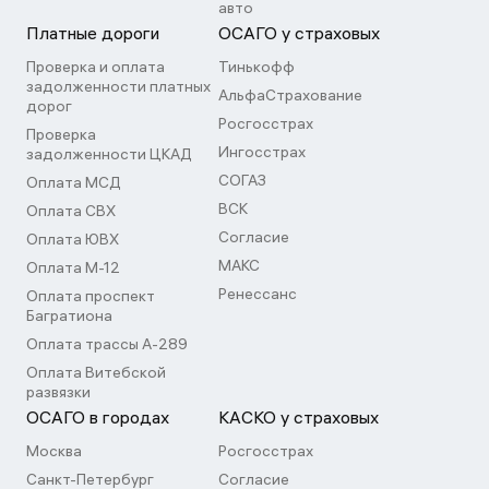
авто
Платные дороги
ОСАГО у страховых
Проверка и оплата
Тинькофф
задолженности платных
АльфаСтрахование
дорог
Росгосстрах
Проверка
Ингосстрах
задолженности ЦКАД
СОГАЗ
Оплата МСД
ВСК
Оплата СВХ
Согласие
Оплата ЮВХ
МАКС
Оплата М-12
Ренессанс
Оплата проспект
Багратиона
Оплата трассы А-289
Оплата Витебской
развязки
ОСАГО в городах
КАСКО у страховых
Москва
Росгосстрах
Санкт-Петербург
Согласие