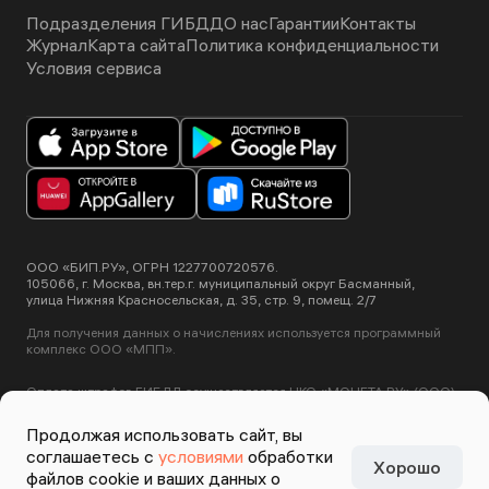
Подразделения ГИБДД
О нас
Гарантии
Контакты
Журнал
Карта сайта
Политика конфиденциальности
Условия сервиса
ООО «БИП.РУ», ОГРН 1227700720576.
105066, г. Москва, вн.тер.г. муниципальный округ Басманный,
улица Нижняя Красносельская, д. 35, стр. 9, помещ. 2/7
Для получения данных о начислениях используется программный
комплекс ООО «МПП».
Оплата штрафов ГИБДД осуществляется НКО «МОНЕТА.РУ» (ООО).
Лицензия ЦБ РФ №3508-К от 2 июля 2012 года.
Этот сайт использует сервис Yandex SmartCaptcha, пользуясь
Продолжая использовать сайт, вы
нашими сервисами вы соглашаетесь с
условиями обработки данных
соглашаетесь с
условиями
обработки
Yandex SmartCaptcha
.
Хорошо
Задизайнено в
Студии
файлов cookie и ваших данных о