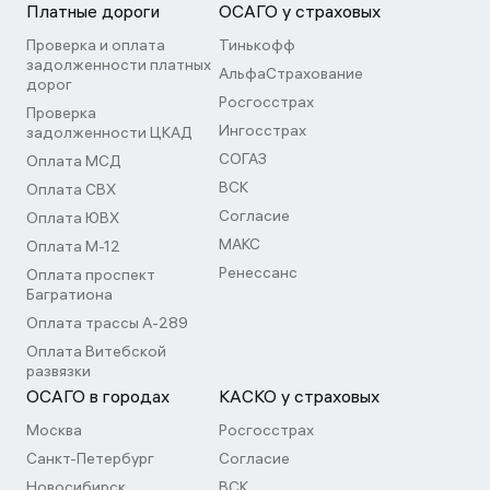
Платные дороги
ОСАГО у страховых
Проверка и оплата
Тинькофф
задолженности платных
АльфаСтрахование
дорог
Росгосстрах
Проверка
Ингосстрах
задолженности ЦКАД
СОГАЗ
Оплата МСД
ВСК
Оплата СВХ
Согласие
Оплата ЮВХ
МАКС
Оплата М-12
Ренессанс
Оплата проспект
Багратиона
Оплата трассы А-289
Оплата Витебской
развязки
ОСАГО в городах
КАСКО у страховых
Москва
Росгосстрах
Санкт-Петербург
Согласие
Новосибирск
ВСК