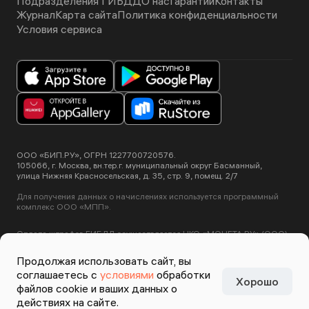
Подразделения ГИБДД
О нас
Гарантии
Контакты
Журнал
Карта сайта
Политика конфиденциальности
Условия сервиса
ООО «БИП.РУ», ОГРН 1227700720576.
105066, г. Москва, вн.тер.г. муниципальный округ Басманный,
улица Нижняя Красносельская, д. 35, стр. 9, помещ. 2/7
Для получения данных о начислениях используется программный
комплекс ООО «МПП».
Оплата штрафов ГИБДД осуществляется НКО «МОНЕТА.РУ» (ООО).
Лицензия ЦБ РФ №3508-К от 2 июля 2012 года.
Этот сайт использует сервис Yandex SmartCaptcha, пользуясь
Продолжая использовать сайт, вы
нашими сервисами вы соглашаетесь с
условиями обработки данных
соглашаетесь с
условиями
обработки
Yandex SmartCaptcha
.
Хорошо
Задизайнено в
Студии
файлов cookie и ваших данных о
Артемия Лебедева
действиях на сайте.