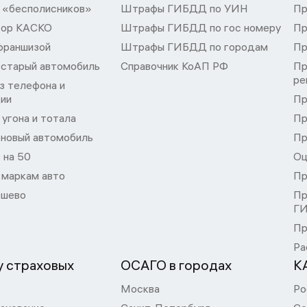
 «бесполисников»
Штрафы ГИБДД по УИН
Пр
тор КАСКО
Штрафы ГИБДД по гос номеру
Пр
франшизой
Штрафы ГИБДД по городам
Пр
 старый автомобиль
Справочник КоАП РФ
Пр
ре
з телефона и
ции
Пр
угона и тотала
Пр
 новый автомобиль
Пр
 на 50
Оц
 маркам авто
Пр
шево
Пр
Г
Пр
Ра
 страховых
ОСАГО в городах
К
Москва
Ро