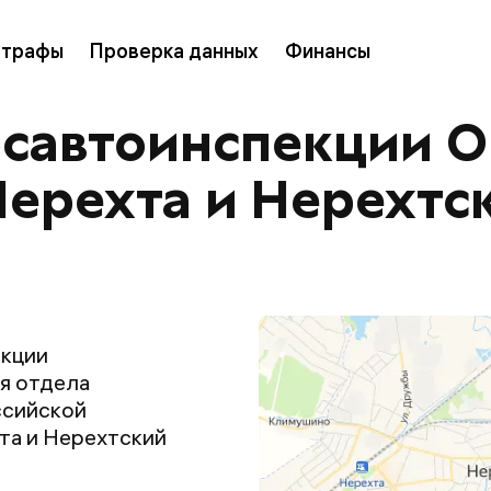
трафы
Проверка данных
Финансы
осавтоинспекции 
 Нерехта и Нерехтс
екции
я отдела
ссийской
та и Нерехтский