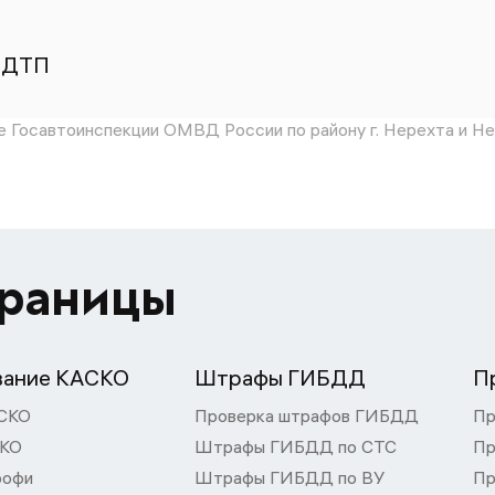
 ДТП
 Госавтоинспекции ОМВД России по району г. Нерехта и Не
траницы
вание КАСКО
Штрафы ГИБДД
П
СКО
Проверка штрафов ГИБДД
Пр
СКО
Штрафы ГИБДД по СТС
Пр
рофи
Штрафы ГИБДД по ВУ
Пр