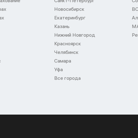
ахование
Санкт-Петербург
Со
рах
Новосибирск
В
ах
Екатеринбург
Ал
Казань
М
Нижний Новгород
Ре
Красноярск
Челябинск
с
Самара
Уфа
Все города