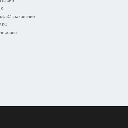
гласие
СК
ьфаСтрахование
АКС
нессанс