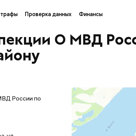
трафы
Проверка данных
Финансы
пекции О МВД Рос
айону
МВД России по
а, ул.