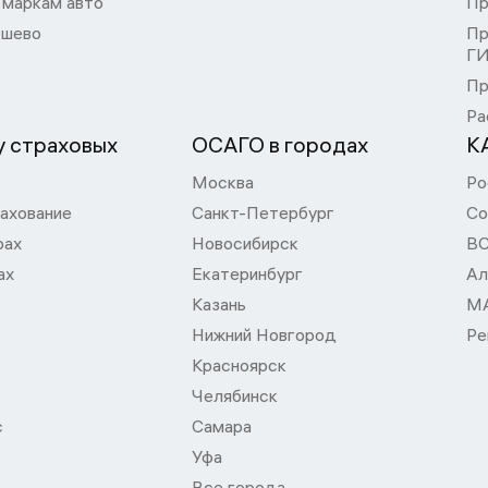
 маркам авто
Пр
шево
Пр
Г
Пр
Ра
 страховых
ОСАГО в городах
К
Москва
Ро
ахование
Санкт-Петербург
Со
рах
Новосибирск
В
ах
Екатеринбург
Ал
Казань
М
Нижний Новгород
Ре
Красноярск
Челябинск
с
Самара
Уфа
Все города