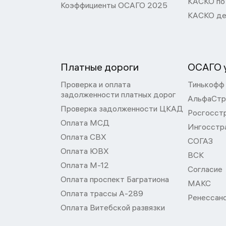
КАСКО по
Коэффициенты ОСАГО 2025
КАСКО де
Платные дороги
ОСАГО у
Проверка и оплата
Тинькофф
задолженности платных дорог
АльфаСтр
Проверка задолженности ЦКАД
Росгосст
Оплата МСД
Ингосстр
Оплата СВХ
СОГАЗ
Оплата ЮВХ
ВСК
Оплата М-12
Согласие
Оплата проспект Багратиона
МАКС
Оплата трассы А-289
Ренессан
Оплата Витебской развязки