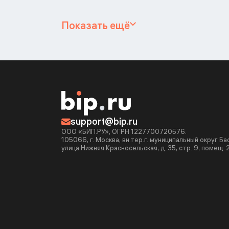
Показать ещё
support@bip.ru
ООО «БИП.РУ», ОГРН 1227700720576.
105066, г. Москва, вн.тер.г. муниципальный округ Б
улица Нижняя Красносельская, д. 35, стр. 9, помещ. 