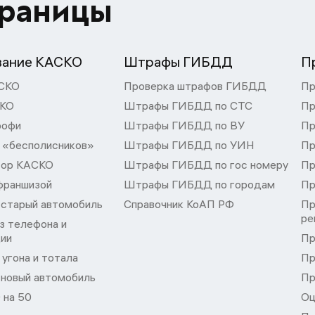
траницы
вание КАСКО
Штрафы ГИБДД
П
СКО
Проверка штрафов ГИБДД
Пр
СКО
Штрафы ГИБДД по СТС
Пр
рофи
Штрафы ГИБДД по ВУ
Пр
 «бесполисников»
Штрафы ГИБДД по УИН
Пр
тор КАСКО
Штрафы ГИБДД по гос номеру
Пр
франшизой
Штрафы ГИБДД по городам
Пр
 старый автомобиль
Справочник КоАП РФ
Пр
ре
з телефона и
ции
Пр
угона и тотала
Пр
 новый автомобиль
Пр
 на 50
Оц