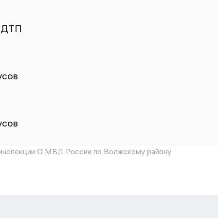
 ДТП
усов
усов
инспекции О МВД России по Волжскому району