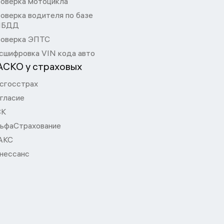
оверка мотоцикла
оверка водителя по базе
ИБДД
оверка ЭПТС
сшифровка VIN кода авто
АСКО у страховых
сгосстрах
гласие
СК
ьфаСтрахование
АКС
нессанс